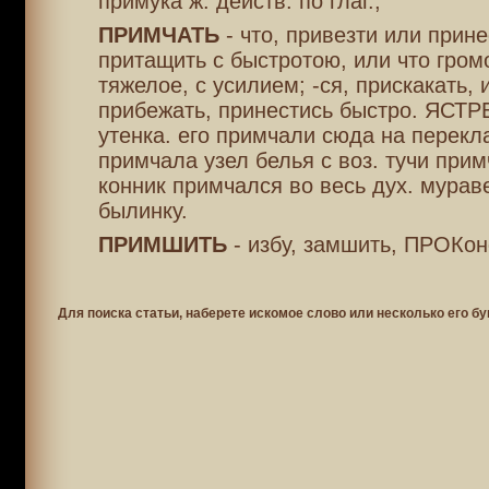
примука ж. действ. по глаг.,
ПРИМЧАТЬ
- что, привезти или прине
притащить с быстротою, или что гром
тяжелое, с усилием; -ся, прискакать, 
прибежать, принестись быстро. ЯСТР
утенка. его примчали сюда на перекл
примчала узел белья с воз. тучи прим
конник примчался во весь дух. мурав
былинку.
ПРИМШИТЬ
- избу, замшить, ПРОКон
Для поиска статьи, наберете искомое слово или несколько его бу