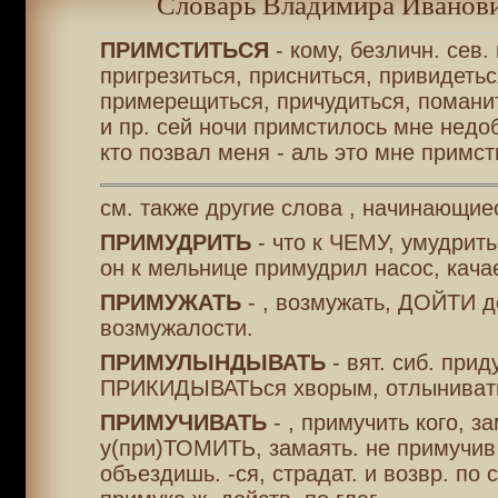
Словарь Владимира Иванови
ПРИМСТИТЬСЯ
- кому, безличн. сев. 
пригрезиться, присниться, привидетьс
примерещиться, причудиться, поманит
и пр. сей ночи примстилось мне нед
кто позвал меня - аль это мне примс
см. также другие слова , начинающие
ПРИМУДРИТЬ
- что к ЧЕМУ, умудрить
он к мельнице примудрил насос, качае
ПРИМУЖАТЬ
- , возмужать, ДОЙТИ д
возмужалости.
ПРИМУЛЫНДЫВАТЬ
- вят. сиб. прид
ПРИКИДЫВАТЬся хворым, отлынивать
ПРИМУЧИВАТЬ
- , примучить кого, за
у(при)ТОМИТЬ, замаять. не примучив
объездишь. -ся, страдат. и возвр. по 