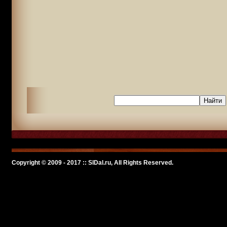
Copyright © 2009 - 2017 :: SlDal.ru, All Rights Reserved.