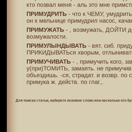
кто позвал меня - аль это мне примс
ПРИМУДРИТЬ
- что к ЧЕМУ, умудрить
он к мельнице примудрил насос, качае
ПРИМУЖАТЬ
- , возмужать, ДОЙТИ д
возмужалости.
ПРИМУЛЫНДЫВАТЬ
- вят. сиб. прид
ПРИКИДЫВАТЬся хворым, отлынивать
ПРИМУЧИВАТЬ
- , примучить кого, за
у(при)ТОМИТЬ, замаять. не примучив
объездишь. -ся, страдат. и возвр. по 
примука ж. действ. по глаг.,
Для поиска статьи, наберете искомое слово или несколько его бу