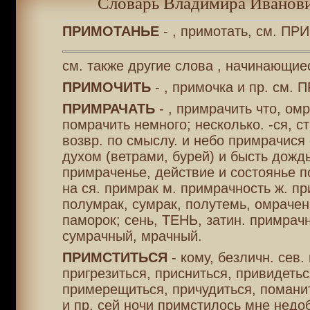
Словарь Владимира Иванови
ПРИМОТАНЬЕ
- , примотать, см. П
см. также другие слова , начинающие
ПРИМОЧИТЬ
- , примочка и пр. см.
ПРИМРАЧАТЬ
- , примрачить что, омр
помрачить немного; несколько. -ся, ст
возвр. по смыслу. и небо примрачися 
духом (ветрами, бурей) и бысть дождь
примраченье, действие и состоянье по 
на ся. примрак м. примрачность ж. пр
полумрак, сумрак, полутемь, омрачен
паморок; сень, ТЕНЬ, затин. примрач
сумрачный, мрачный.
ПРИМСТИТЬСЯ
- кому, безличн. сев. 
пригрезиться, присниться, привидетьс
примерещиться, причудиться, поманит
и пр. сей ночи примстилось мне нед