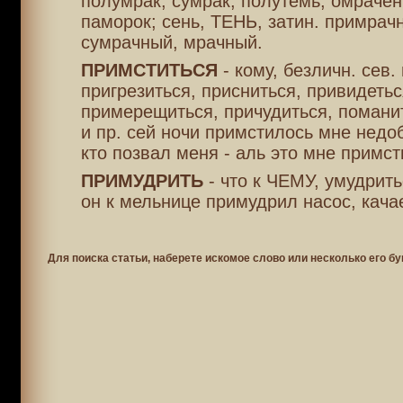
полумрак, сумрак, полутемь, омрачен
паморок; сень, ТЕНЬ, затин. примрач
сумрачный, мрачный.
ПРИМСТИТЬСЯ
- кому, безличн. сев. 
пригрезиться, присниться, привидетьс
примерещиться, причудиться, поманит
и пр. сей ночи примстилось мне нед
кто позвал меня - аль это мне примс
ПРИМУДРИТЬ
- что к ЧЕМУ, умудрить
он к мельнице примудрил насос, качае
Для поиска статьи, наберете искомое слово или несколько его бу