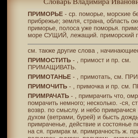
Словарь Владимира Иванови
ПРИМОРЬЕ
- ср. поморье, морские б
прибрежье; земля, страна, область ок
приморье, полоса уже поморья. примо
море СУЩИЙ, лежащий. приморский г
см. также другие слова , начинающие
ПРИМОСТИТЬ
- , примост и пр. см.
ПРИМАЩИВАТЬ.
ПРИМОТАНЬЕ
- , примотать, см. П
ПРИМОЧИТЬ
- , примочка и пр. см.
ПРИМРАЧАТЬ
- , примрачить что, омр
помрачить немного; несколько. -ся, ст
возвр. по смыслу. и небо примрачися 
духом (ветрами, бурей) и бысть дождь
примраченье, действие и состоянье по 
на ся. примрак м. примрачность ж. пр