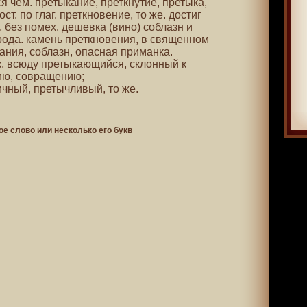
я чем. претыкание, преткнутие, претыка,
ст. по глаг. преткновение, то же. достиг
, без помех. дешевка (вино) соблазн и
рода. камень преткновения, в священном
ания, соблазн, опасная приманка.
, всюду претыкающийся, склонный к
ию, совращению;
ичный, претычливый, то же.
ое слово или несколько его букв