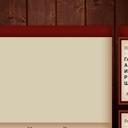
Н
Г
А
И
Р
Р