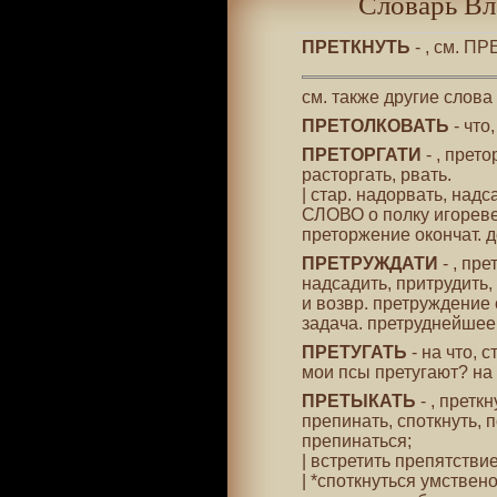
Словарь Вл
ПРЕТКНУТЬ
- , см. П
см. также другие слова
ПРЕТОЛКОВАТЬ
- что
ПРЕТОРГАТИ
- , прето
расторгать, рвать.
| стар. надорвать, надс
СЛОВО о полку игореве 
преторжение окончат. де
ПРЕТРУЖДАТИ
- , пре
надсадить, притрудить, 
и возвр. претруждение с
задача. претруднейшее
ПРЕТУГАТЬ
- на что, 
мои псы претугают? на 
ПРЕТЫКАТЬ
- , претк
препинать, споткнуть, п
препинаться;
| встретить препятствие
| *споткнуться умствен