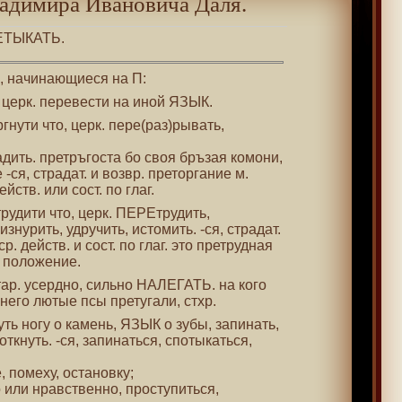
адимира Ивановича Даля.
РЕТЫКАТЬ.
 , начинающиеся на П:
, церк. перевести на иной ЯЗЫК.
ргнути что, церк. пере(раз)рывать,
адить. претръгоста бо своя бръзая комони,
-ся, страдат. и возвр. преторгание м.
йств. или сост. по глаг.
трудити что, церк. ПЕРЕтрудить,
изнурить, удручить, истомить. -ся, страдат.
р. действ. и сост. по глаг. это претрудная
 положение.
стар. усердно, сильно НАЛЕГАТЬ. на кого
него лютые псы претугали, стхр.
нуть ногу о камень, ЯЗЫК о зубы, запинать,
откнуть. -ся, запинаться, спотыкаться,
, помеху, остановку;
о или нравственно, проступиться,