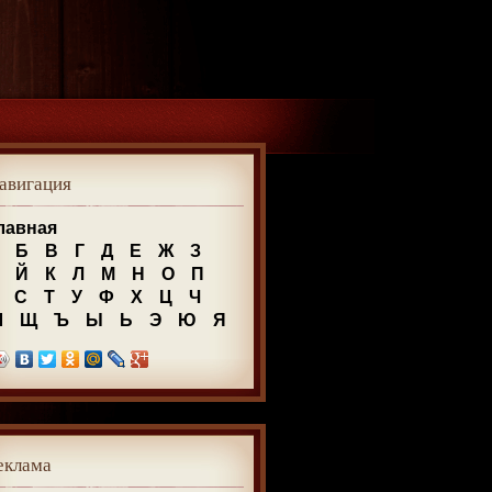
авигация
лавная
Б
В
Г
Д
Е
Ж
З
Й
К
Л
М
Н
О
П
С
Т
У
Ф
Х
Ц
Ч
Ш
Щ
Ъ
Ы
Ь
Э
Ю
Я
еклама