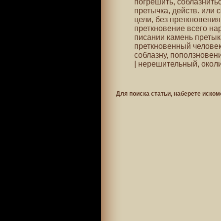
погрешить, соблазнитьс
претычка, действ. или со
цели, без преткновения
преткновение всего на
писании камень претык
преткновенный человек
соблазну, поползновен
| нерешительный, окол
Для поиска статьи, наберете иском