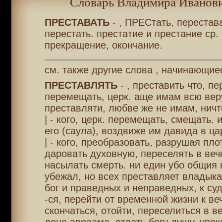
Словарь Владимира Иванови
ПРЕСТАВАТЬ
- , ПРЕСтать, перестава
перестать. престатие и престание ср. 
прекращение, окончание.
см. также другие слова , начинающие
ПРЕСТАВЛЯТЬ
- , преставить что, пе
перемещать, церк. аще имам всю веру
преставляти, любве же не имам, ничт
| - кого, церк. перемещать, смещать. 
его (саула), воздвиже им давида в ца
| - кого, преобразовать, разрушая пло
даровать духовную, переселять в веч
насылать смерть. ни един убо общия
убежал, но всех преставляет владыка
бог и праведных и неправедных, к су
-ся, перейти от временной жизни к ве
скончаться, отойти, переселиться в ве