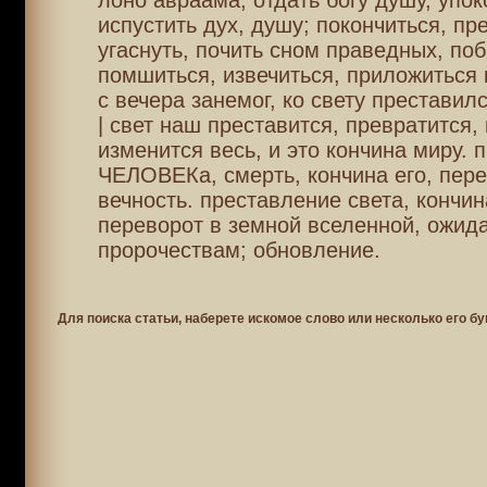
лоно авраама, отдать богу душу, упок
испустить дух, душу; покончиться, пр
угаснуть, почить сном праведных, по
помшиться, извечиться, приложиться 
с вечера занемог, ко свету преставилс
| свет наш преставится, превратится,
изменится весь, и это кончина миру. 
ЧЕЛОВЕКа, смерть, кончина его, пере
вечность. преставление света, кончин
переворот в земной вселенной, ожид
пророчествам; обновление.
Для поиска статьи, наберете искомое слово или несколько его бу