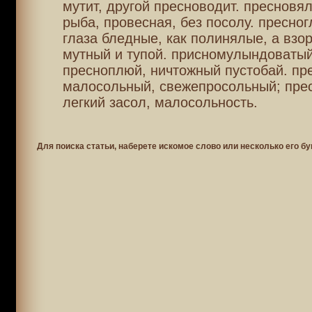
мутит, другой пресноводит. пресновял
рыба, провесная, без посолу. пресног
глаза бледные, как полинялые, а взор
мутный и тупой. присномулындоватый
пресноплюй, ничтожный пустобай. пр
малосольный, свежепросольный; пре
легкий засол, малосольность.
Для поиска статьи, наберете искомое слово или несколько его бу