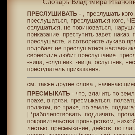
Словарь Владимира Иванови
ПРЕСЛУШИВАТЬ
- , преслушать кого,
преслушаться, преслушаться кого, Ч
ослушаться, не повиноваться, наруш
приказание, преступить завет, наказ. 
преслушасте, и сотвористе лукаво пр
подобает не преслушатися наставника
своеволие любит преслушание. прес
-ница, -слушник, -ница, ослушник, нес
преступатель приказания.
см. также другие слова , начинающие
ПРЕСМЫКАТЬ
- что, влачить по земл
прахе, в грязи. пресмыкаться, ползат
ползком, во прахе, по земле, подвига
| *раболепствовать, подличать, прола
покровительства пронырством, низко
лестью. пресмыкание, действ. по глаг