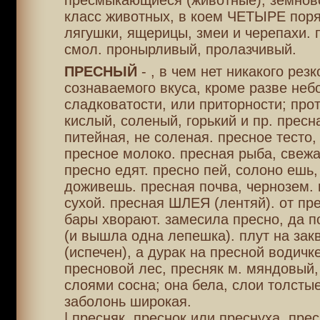
пресмыкающиеся (животные), земнов
класс животных, в коем ЧЕТЫРЕ поря
лягушки, ящерицы, змеи и черепахи.
смол. пронырливый, пролазчивый.
ПРЕСНЫЙ
- , в чем нет никакого резк
сознаваемого вкуса, кроме разве не
сладковатости, или приторности; про
кислый, соленый, горький и пр. пресн
питейная, не соленая. пресное тесто,
пресное молоко. пресная рыба, свеж
пресно едят. пресно пей, солоно ешь,
доживешь. пресная почва, чернозем. 
сухой. пресная ШЛЕЯ (лентяй). от пр
бары хворают. замесила пресно, да п
(и вышла одна лепешка). плут на зак
(испечен), а дурак на пресной водичк
пресновой лес, пресняк м. мяндовый
слоями сосна; она бела, слои толсты
заболонь широкая.
| пресняк, преснок или преснуха, пре