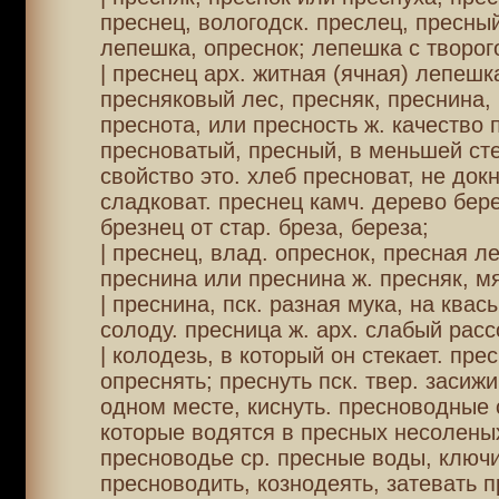
преснец, вологодск. преслец, пресный
лепешка, опреснок; лепешка с творог
| преснец арх. житная (ячная) лепешк
пресняковый лес, пресняк, преснина,
преснота, или пресность ж. качество 
пресноватый, пресный, в меньшей сте
свойство это. хлеб пресноват, не док
сладковат. преснец камч. дерево бер
брезнец от стар. бреза, береза;
| преснец, влад. опреснок, пресная л
преснина или преснина ж. пресняк, м
| преснина, пск. разная мука, на квас
солоду. пресница ж. арх. слабый расс
| колодезь, в который он стекает. прес
опреснять; преснуть пск. твер. засиж
одном месте, киснуть. пресноводные 
которые водятся в пресных несолены
пресноводье ср. пресные воды, ключи
пресноводить, кознодеять, затевать п