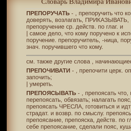
Словарь Владимира Иванови
ПРЕПОРУЧАТЬ
- , препоручить что ко
доверять, возлагать, ПРИКАЗЫВАТЬ, -
препоручение ср. действ. по глаг. и
| самое дело, что кому поручено к ис
поручение. препоручитель, -ница, пор
знач. поручившего что кому.
см. также другие слова , начинающие
ПРЕПОЧИВАТИ
- , препочити церк. о
започить;
| умереть.
ПРЕПОЯСЫВАТЬ
- , препоясать что, 
перепоясать, обвязать; налагать пояс
препоясать ЧРЕСЛА, готовиться и идти
страдат. и возвр. по смыслу. препояс
препоясание, препояска, действ. по г
себе препоясание, сделали пояс, куша