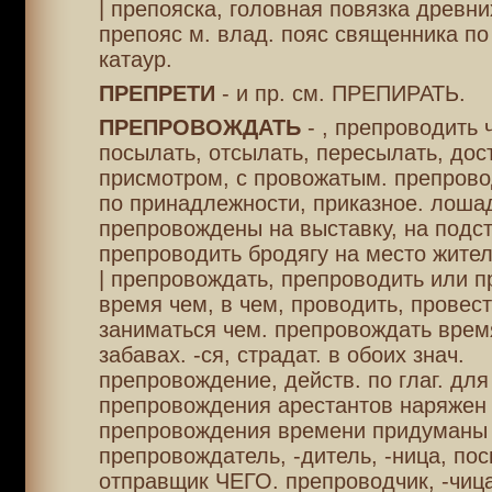
| препояска, головная повязка древни
препояс м. влад. пояс священника по
катаур.
ПРЕПРЕТИ
- и пр. см. ПРЕПИРАТЬ.
ПРЕПРОВОЖДАТЬ
- , препроводить ч
посылать, отсылать, пересылать, дос
присмотром, с провожатым. препрово
по принадлежности, приказное. лоша
препровождены на выставку, на подст
препроводить бродягу на место жител
| препровождать, препроводить или п
время чем, в чем, проводить, провест
заниматься чем. препровождать время
забавах. -ся, страдат. в обоих знач.
препровождение, действ. по глаг. для
препровождения арестантов наряжен 
препровождения времени придуманы 
препровождатель, -дитель, -ница, по
отправщик ЧЕГО. препроводчик, -чица