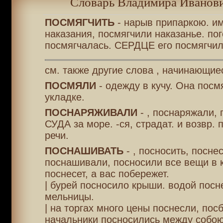
Словарь Владимира Иванови
ПОСМЯГЧИТЬ
- нарыв припаркою. и
наказания, посмягчили наказанье. по
посмягчалась. СЕРДЦЕ его посмягчил
см. также другие слова , начинающие
ПОСМЯЛИ
- одежду в кучу. Она посм
укладке.
ПОСНАРЯЖИВАЛИ
- , поснаряжали,
СУДА за море. -ся, страдат. и возвр.
речи.
ПОСНАШИВАТЬ
- , посносить, посне
поснашивали, посносили все вещи в к
поснесет, а вас побережет.
| бурей посносило крыши. водой посн
мельницы.
| на торгах много цены поснесли, пос
начальники посносились между собою