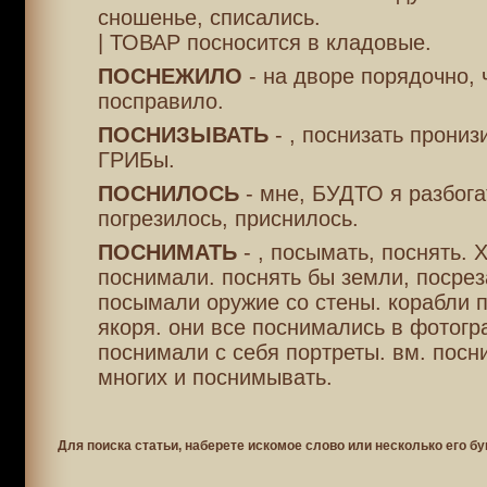
сношенье, списались.
| ТОВАР посносится в кладовые.
ПОСНЕЖИЛО
- на дворе порядочно,
посправило.
ПОСНИЗЫВАТЬ
- , поснизать пронизи
ГРИБы.
ПОСНИЛОСЬ
- мне, БУДТО я разбога
погрезилось, приснилось.
ПОСНИМАТЬ
- , посымать, поснять. 
поснимали. поснять бы земли, посрез
посымали оружие со стены. корабли 
якоря. они все поснимались в фотогр
поснимали с себя портреты. вм. посни
многих и поснимывать.
Для поиска статьи, наберете искомое слово или несколько его бу