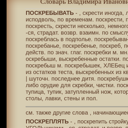
Словарь Владимира Иванови
ПОСКРЕБЫВАТЬ
- , скрести иногда, 
исподволь, по временам. поскрести, 
поскресть, скрести несколько, немног
-ся, страдат. возвр. взаимн. по смыс
поскреблась в подполье. поскребыван
поскребанье, поскребенье, поскреб, п
действ. по знач. глаг. поскребки м. мн
оскребыши, выскребенные остатки. по
поскребыш м. поскребышек, ХЛЕБец 
из остатков теста, выскребенных из к
| шуточн. последнее дитя. поскребушк
либо орудие для скребки, чистки. пос
тупица, тупик, затупленный нож, кото
столы, лавки, стены и пол.
см. также другие слова , начинающие
ПОСКРЕПЛЯТЬ
- , поскрепить строй