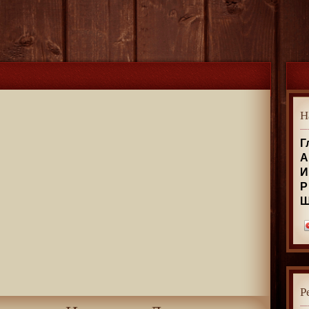
Н
Г
А
И
Р
Р