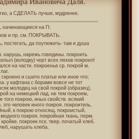
адимира Ивановича Даля.
егко, а СДЕЛАТЬ лучше, мудренее.
 , начинающиеся на П:
кров и пр. см. ПОКРЫВАТЬ.
, постегать, да поутюжить- там и душа
рл. нарушь, нарежь говядины. покроить
копыл (колодку) чорт всех ляхов покроил!
ался на части. покроенье ср. покрой м.
лаг.
ак скроено и сшито платье или иное что;
ка. у кафтана с борами вовсе не тот
 всяк молодец на свой покрой (образец),
крой на немецкий лад. не тем покроем,
е того покрою, иных свойств. всякий
. это человек иного покроя. покроитель,
йный, к покрою относящ. покроистый,
модного покроя. покройная ткань, перм.
кройке. покроек пск. твер. початый хлеб.
хлеб, нарушать хлеба.