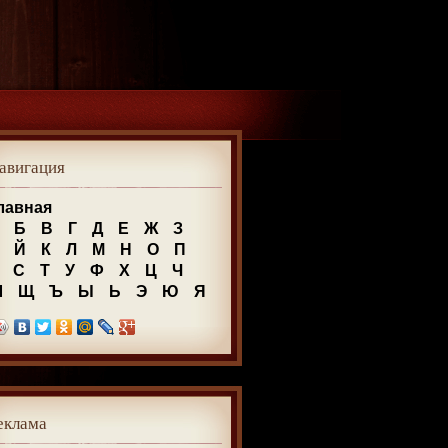
авигация
лавная
Б
В
Г
Д
Е
Ж
З
Й
К
Л
М
Н
О
П
С
Т
У
Ф
Х
Ц
Ч
Ш
Щ
Ъ
Ы
Ь
Э
Ю
Я
еклама