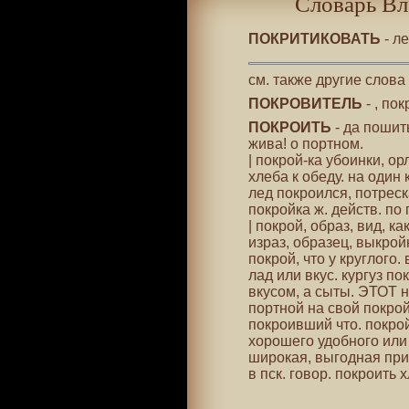
Словарь Вл
ПОКРИТИКОВАТЬ
- л
см. также другие слова
ПОКРОВИТЕЛЬ
- , по
ПОКРОИТЬ
- да пошить
жива! о портном.
| покрой-ка убоинки, о
хлеба к обеду. на один 
лед покроился, потреск
покройка ж. действ. по г
| покрой, образ, вид, к
израз, образец, выкрой
покрой, что у круглого.
лад или вкус. кургуз по
вкусом, а сыты. ЭТОТ н
портной на свой покрой
покроивший что. покро
хорошего удобного или 
широкая, выгодная при 
в пск. говор. покроить 