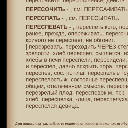
переправить. пересочиненье, действ. п
ПЕРЕСОЧИТЬ
- , см. ПЕРЕСАЧИВАТЬ
ПЕРЕСПАТЬ
- , см. ПЕРЕСЫПАТЬ.
ПЕРЕСПЕВАТЬ
- , переспеть кого, по
ранее, прежде, опереживать, перегон
кривого не переспеет, не обгонит.
| перезревать, переходить ЧЕРЕЗ сте
зрелости. хлеб переспел, сыплется, и
хлебы в печи переспели, пересидели.
и переспел, давно вскрыть пора. пер
переспев, сос. по глаг. переспелые г
переспелость ж. состоянье переспевш
общем, отвлеченном смысле. переспе
перезрелый плод. переспевок м. пск.
хлеб. переспелка, -лица, переспелуха
переспелая девица.
Для поиска статьи, наберете искомое слово или несколько его бу