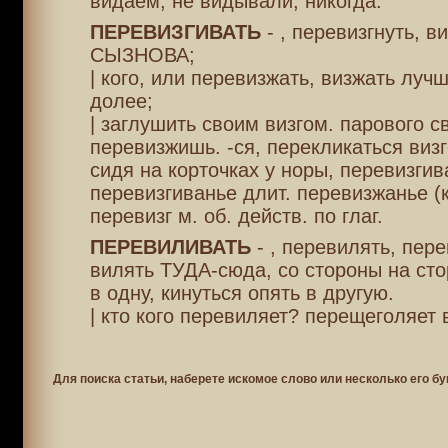
видаем, не видывали, никогда.
ПЕРЕВИЗГИВАТЬ
- , перевизгнуть, ви
СЫЗНОВА;
| кого, или перевизжать, визжать луч
долее;
| заглушить своим визгом. парового с
перевизжишь. -ся, перекликаться визг
сидя на корточках у норы, перевизгив
перевизгиванье длит. перевизжанье (к
перевизг м. об. действ. по глаг.
ПЕРЕВИЛИВАТЬ
- , перевилять, пере
вилять ТУДА-сюда, со стороны на сто
в одну, кинуться опять в другую.
| кто кого перевиляет? перещеголяет 
Для поиска статьи, наберете искомое слово или несколько его бу