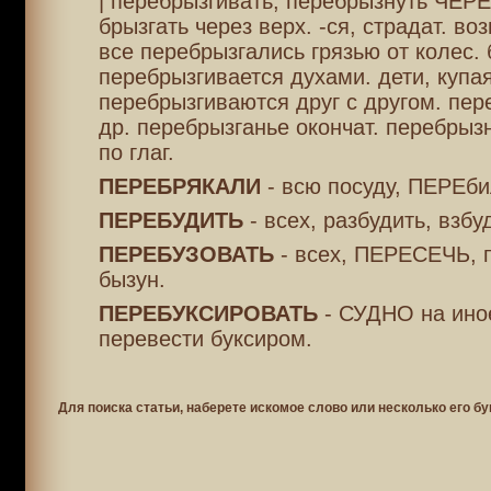
| перебрызгивать, перебрызнуть ЧЕРЕ
брызгать через верх. -ся, страдат. воз
все перебрызгались грязью от колес. 
перебрызгивается духами. дети, купая
перебрызгиваются друг с другом. пер
др. перебрызганье окончат. перебрызн
по глаг.
ПЕРЕБРЯКАЛИ
- всю посуду, ПЕРЕби
ПЕРЕБУДИТЬ
- всех, разбудить, взбу
ПЕРЕБУЗОВАТЬ
- всех, ПЕРЕСЕЧЬ, п
бызун.
ПЕРЕБУКСИРОВАТЬ
- СУДНО на ино
перевести буксиром.
Для поиска статьи, наберете искомое слово или несколько его бу