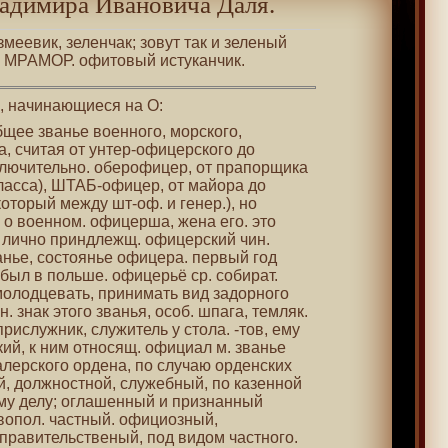
адимира Ивановича Даля.
змеевик, зеленчак; зовут так и зеленый
й МРАМОР. офитовый истуканчик.
 , начинающиеся на О:
бщее званье военного, морского,
, считая от унтер-офицерского до
ключительно. оберофицер, от прапорщика
класса), ШТАБ-офицер, от майора до
 который между шт-оф. и генер.), но
 о военном. офицерша, жена его. это
 лично приндлежщ. офицерский чин.
анье, состоянье офицера. первый год
был в польше. офицерьё ср. собират.
олодцевать, принимать вид задорного
. знак этого званья, особ. шпага, темляк.
рислужник, служитель у стола. -тов, ему
ий, к ним относящ. официал м. званье
алерского ордена, по случаю орденских
, должностной, служебный, по казенной
му делу; оглашенный и признанный
вопол. частный. официозный,
равительственый, под видом частного.