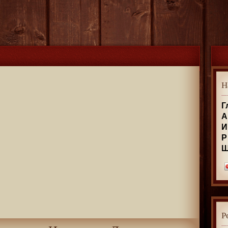
Н
Г
А
И
Р
Р