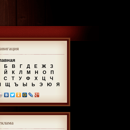
авигация
лавная
Б
В
Г
Д
Е
Ж
З
Й
К
Л
М
Н
О
П
С
Т
У
Ф
Х
Ц
Ч
Ш
Щ
Ъ
Ы
Ь
Э
Ю
Я
еклама