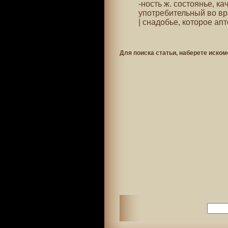
-ность ж. состоянье, к
употребительный во вр
| снадобье, которое апт
Для поиска статьи, наберете иском