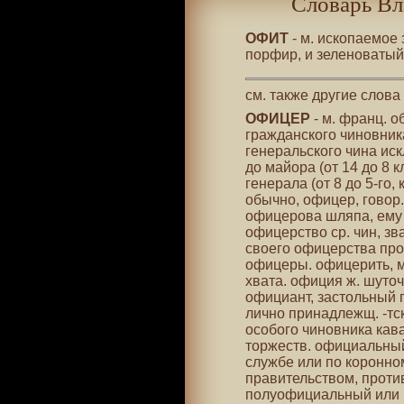
Словарь Вл
ОФИТ
- м. ископаемое 
порфир, и зеленоваты
см. также другие слова
ОФИЦЕР
- м. франц. о
гражданского чиновника
генеральского чина ис
до майора (от 14 до 8 
генерала (от 8 до 5-го,
обычно, офицер, говор.
офицерова шляпа, ему
офицерство ср. чин, зв
своего офицерства про
офицеры. офицерить, м
хвата. официя ж. шуточн
официант, застольный п
лично принадлежщ. -тск
особого чиновника кав
торжеств. официальный
службе или по коронно
правительством, проти
полуофициальный или п