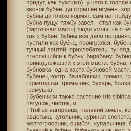
придут, как лукошко). у него в голове
звонок бубен, да страшен игумен. хо
бубны да плохо кормят. сам наг пойду,
бубна пущу. тяжбу завел - стал как бу
(карточная масть) люди умны. не с чег
так с бубен. бубны все дело поправят
пустили как бубна, проигрался. бубень
тучный лентяй, прихлебатель, тунеяд
относящийся к бубну, барабану; бубн
принадлежащий к этой масти. бубна,
бубновка, одна карта бубновой масти.
бубенец костр. балабончик, гремок, г
гормотушка, громышек, бухарь, болхар
гремушка.
| бубенчики также растение Iris sibirica
петушок, чистяк, и
| Trollius europaeus, полевой хмель, к
авдотька, кугольник, куриная слепота
желтоголовник, ошибоч. купальница. 
бьющий в бубны. бубенить ниж. вор. з