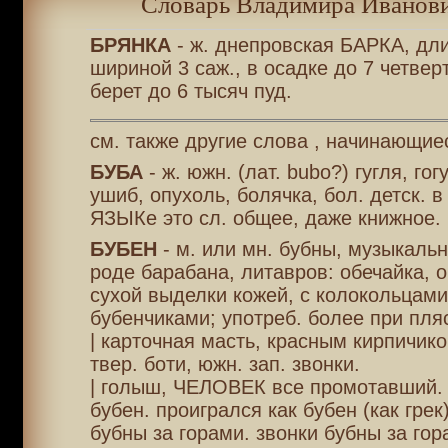
Словарь Владимира Иванови
БРЯНКА
- ж. днепровская БАРКА, дли
шириной 3 саж., в осадке до 7 четверт
берет до 6 тысяч пуд.
см. также другие слова , начинающиес
БУБА
- ж. южн. (лат. bubo?) гугля, гог
ушиб, опухоль, болячка, бол. детск. 
ЯЗЫКе это сл. общее, даже книжное.
БУБЕН
- м. или мн. бубны, музыкальн
роде барабана, литавров: обечайка, 
сухой выделки кожей, с колокольцами
бубенчиками; употреб. более при пля
| карточная масть, красным кирпичико
твер. боти, южн. зап. звонки.
| голыш, ЧЕЛОВЕК все промотавший. г
бубен. проигрался как бубен (как грек
бубны за горами. звонки бубны за гор