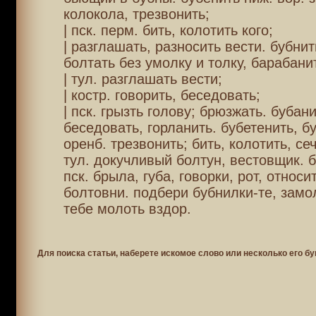
колокола, трезвонить;
| пск. перм. бить, колотить кого;
| разглашать, разносить вести. бубнить
болтать без умолку и толку, барабани
| тул. разглашать вести;
| костр. говорить, беседовать;
| пск. грызть голову; брюзжать. бубан
беседовать, горланить. бубетенить, б
оренб. трезвонить; бить, колотить, се
тул. докучливый болтун, вестовщик. б
пск. брыла, губа, говорки, рот, относи
болтовни. подбери бубнилки-те, замо
тебе молоть вздор.
Для поиска статьи, наберете искомое слово или несколько его бу