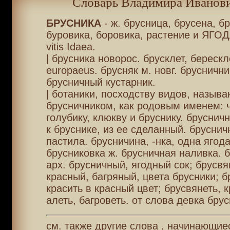
Словарь Владимира Иванови
БРУСНИКА
- ж. брусница, брусена, б
буровика, боровика, растение и ЯГОД
vitis Idaea.
| брусника новорос. брусклет, береск
europaeus. брусняк м. новг. бруснични
брусничный кустарник.
| ботаники, посходству видов, называ
брусничником, как родовым именем: ч
голубику, клюкву и бруснику. бруснич
к бруснике, из ее сделанный. бруснич
пастила. брусничина, -нка, одна ягода
брусниковка ж. брусничная наливка. б
арх. брусничный, ягодный сок; брусвя
красный, багряный, цвета брусники; б
красить в красный цвет; брусвянеть, к
алеть, багроветь. от слова девка брус
см. также другие слова , начинающиес