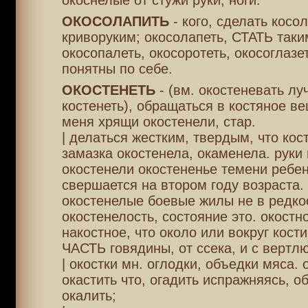
окоснелые от стужи руки, ноги.
ОКОСОЛАПИТЬ
- кого, сделать косо
криворуким; окосолапеть, СТАТЬ таки
окосопалеть, окосоротеть, окосоглазет
понятны по себе.
ОКОСТЕНЕТЬ
- (вм. окостеневать лу
костенеть), обращаться в костяное ве
меня хрящи окостенели, стар.
| делаться жестким, твердым, что кос
замазка окостенела, окаменела. руки
окостенели окостененье темени ребе
свершается на втором году возраста. 
окостенелые боевые жилы не в редко
окостенелость, состояние это. окостн
накостное, что около или вокруг кости
ЧАСТЬ говядины, от ссека, и с вертл
| окостки мн. оглодки, объедки мяса. 
окастить что, огадить испражняясь, о
окалить;