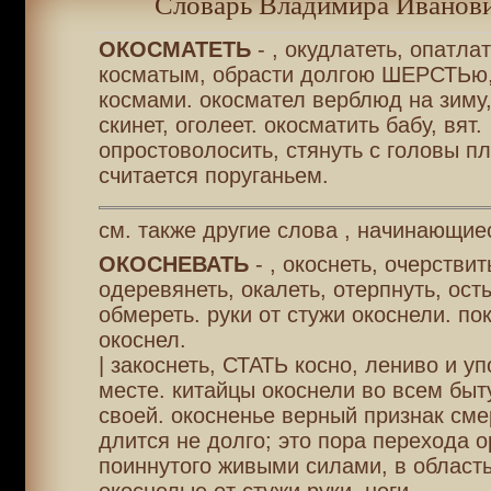
Словарь Владимира Иванови
ОКОСМАТЕТЬ
- , окудлатеть, опатлат
косматым, обрасти долгою ШЕРСТЬю,
космами. окосмател верблюд на зиму,
скинет, оголеет. окосматить бабу, вят.
опростоволосить, стянуть с головы пл
считается поруганьем.
см. также другие слова , начинающие
ОКОСНЕВАТЬ
- , окоснеть, очерствит
одеревянеть, окалеть, отерпнуть, ост
обмереть. руки от стужи окоснели. по
окоснел.
| закоснеть, СТАТЬ косно, лениво и уп
месте. китайцы окоснели во всем быт
своей. окосненье верный признак сме
длится не долго; это пора перехода о
поиннутого живыми силами, в область