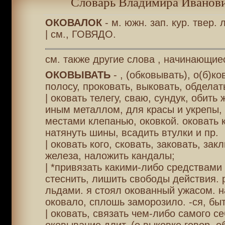
Словарь Владимира Иванови
ОКОВАЛОК
- м. южн. зап. кур. твер. 
| см., ГОВЯДО.
см. также другие слова , начинающие
ОКОВЫВАТЬ
- , (обковывать), о(б)ко
полосу, проковать, выковать, обделат
| оковать телегу, сваю, сундук, обить
иным металлом, для красы и укрепы,
местами клепанью, оковкой. оковать 
натянуть шины, всадить втулки и пр.
| оковать кого, сковать, заковать, зак
железа, наложить кандалы;
| *привязать какими-либо средствами 
стеснить, лишить свободы действия. 
льдами. я стоял окованный ужасом. н
оковало, сплошь заморозило. -ся, быт
| оковать, связать чем-либо самого се