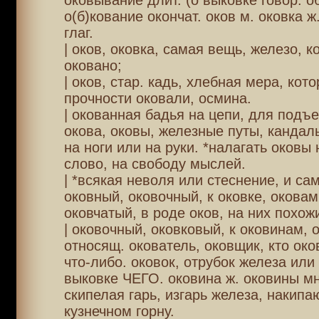
оковывание длит. (о выковке говор. о
о(б)кование окончат. оков м. оковка ж
глаг.
| оков, оковка, самая вещь, железо, к
оковано;
| оков, стар. кадь, хлебная мера, кот
прочности оковали, осмина.
| окованная бадья на цепи, для подъ
окова, оковы, железные путы, кандалы
на ноги или на руки. *налагать оковы 
слово, на свободу мыслей.
| *всякая неволя или стеснение, и са
оковный, оковочный, к оковке, оковам
оковчатый, в роде оков, на них похож
| оковочный, оковковый, к оковинам, 
относящ. окователь, оковщик, кто око
что-либо. оковок, отрубок железа или 
выковке ЧЕГО. оковина ж. оковины мн.
скипелая гарь, изгарь железа, накип
кузнечном горну.