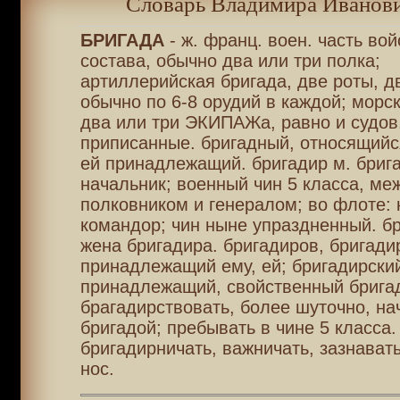
Словарь Владимира Иванови
БРИГАДА
- ж. франц. воен. часть вой
состава, обычно два или три полка;
артиллерийская бригада, две роты, д
обычно по 6-8 орудий в каждой; морск
два или три ЭКИПАЖа, равно и судов,
приписанные. бригадный, относящийся
ей принадлежащий. бригадир м. бриг
начальник; военный чин 5 класса, ме
полковником и генералом; во флоте: 
командор; чин ныне упраздненный. б
жена бригадира. бригадиров, бригади
принадлежащий ему, ей; бригадирски
принадлежащий, свойственный брига
брагадирствовать, более шуточно, на
бригадой; пребывать в чине 5 класса.
бригадирничать, важничать, зазнават
нос.