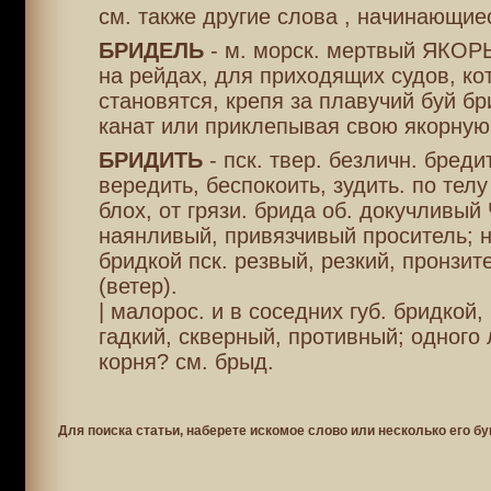
см. также другие слова , начинающиес
БРИДЕЛЬ
- м. морск. мертвый ЯКОРЬ
на рейдах, для приходящих судов, ко
становятся, крепя за плавучий буй б
канат или приклепывая свою якорную
БРИДИТЬ
- пск. твер. безличн. бреди
вередить, беспокоить, зудить. по телу
блох, от грязи. брида об. докучливы
наянливый, привязчивый проситель; 
бридкой пск. резвый, резкий, пронзит
(ветер).
| малорос. и в соседних губ. бридкой,
гадкий, скверный, противный; одного 
корня? см. брыд.
Для поиска статьи, наберете искомое слово или несколько его бу