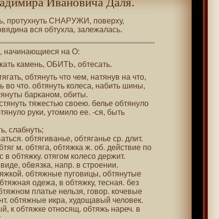
адимира Ивановича Даля.
ть, протухнуть СНАРУЖИ, поверху,
говядина вся обтухла, залежалась.
 , начинающиеся на О:
юкать камень, ОБИТЬ, обтесать.
тягать, обтянуть что чем, натянув на что,
ь во что. обтянуть колеса, набить шины,
тянуты барканом, обиты.
растянуть тяжестью своею. белье обтянуло
тянуло руки, утомило ее. -ся, быть
ь, слабнуть;
аться. обтягиванье, обтяганье ср. длит.
тяг м. обтяга, обтяжка ж. об. действие по
яс в обтяжку. отягом колесо держит.
 виде, обвязка, напр. в строении.
тяжкой. обтяжные пуговицы, обтянутые
бтяжная одежа, в обтяжку, тесная. без
бтяжном платье нельзя, говор. кочевые
нт. обтяжные икра, худощавый человек.
, к обтяжке относящ. обтяжь нареч. в
.