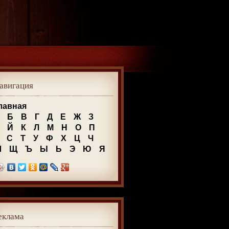
авигация
лавная
Б
В
Г
Д
Е
Ж
З
Й
К
Л
М
Н
О
П
С
Т
У
Ф
Х
Ц
Ч
Ш
Щ
Ъ
Ы
Ь
Э
Ю
Я
еклама