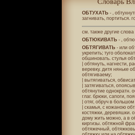
Словарь Вл
ОБТУХАТЬ
- , обтухну
загнивать, портиться. 
см. также другие слова
ОБТЮКИВАТЬ
- , обт
ОБТЯГИВАТЬ
- или об
укрепить; туго оболокат
обшиновать. стулья об
| обтянуть, нагнести, 
веревку. дитя няньке об
обтягиваему;
| вытягиваться, обвисат
| затягиваться, опоясыв
обтянутие однократн. об
глаг. брюки, сапоги, по
| отяг, обруч в большом
| скамья, с кожаною об
костяжки, деревяшки. о
дому жить можно, а в о
киргизы. обтяжной фра
обтяжечный, обтяжковый
обтяжку или на обтяжку