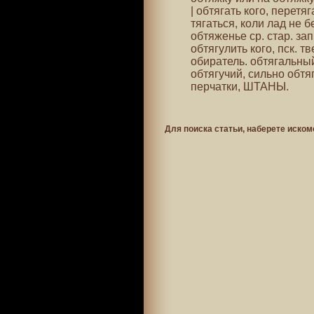
| обтягать кого, перетя
тягаться, коли лад не бе
обтяженье ср. стар. зап
обтягулить кого, пск. т
обиратель. обтягальны
обтягучий, сильно обт
перчатки, ШТАНЫ.
Для поиска статьи, наберете иском