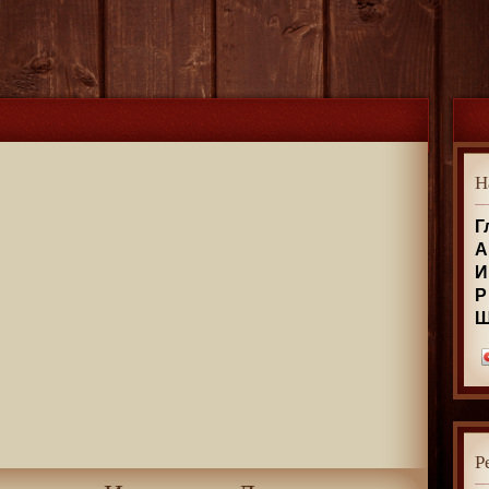
Н
Г
А
И
Р
Р