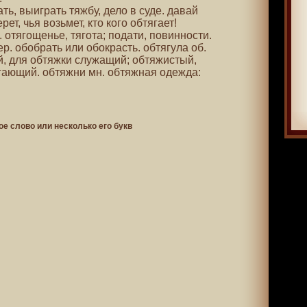
гать, выиграть тяжбу, дело в суде. давай
рет, чья возьмет, кто кого обтягает!
. отягощенье, тягота; подати, повинности.
вер. обобрать или обокрасть. обтягула об.
й, для обтяжки служащий; обтяжистый,
ягающий. обтяжни мн. обтяжная одежда:
ое слово или несколько его букв