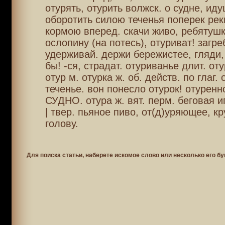
отурять, отурить волжск. о судне, ид
оборотить силою теченья поперек рек
кормою вперед. скачи живо, ребятушк
ослопину (на потесь), отуриват! загре
удерживай. держи бережистее, гляди,
бы! -ся, страдат. отуриванье длит. от
отур м. отурка ж. об. действ. по глаг.
теченье. вон понесло отурок! отуренн
СУДНО. отура ж. вят. перм. беговая и
| твер. пьяное пиво, от(д)уряющее, к
голову.
Для поиска статьи, наберете искомое слово или несколько его бу