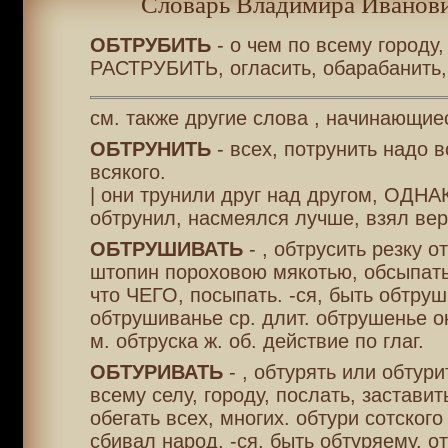
Словарь Владимира Иванови
ОБТРУБИТЬ
- о чем по всему городу,
РАСТРУБИТЬ, огласить, обарабанить,
см. также другие слова , начинающие
ОБТРУНИТЬ
- всех, потрунить надо 
всякого.
| они трунили друг над другом, ОДНА
обтрунил, насмеялся лучше, взял вер
ОБТРУШИВАТЬ
- , обтрусить резку о
штопин пороховою мякотью, обсыпать
что ЧЕГО, посыпать. -ся, быть обтру
обтрушиванье ср. длит. обтрушенье ок
м. обтруска ж. об. действие по глаг.
ОБТУРИВАТЬ
- , обтурять или обтурит
всему селу, городу, послать, заставит
обегать всех, многих. обтури сотского 
сбивал народ, -ся, быть обтуряему. о