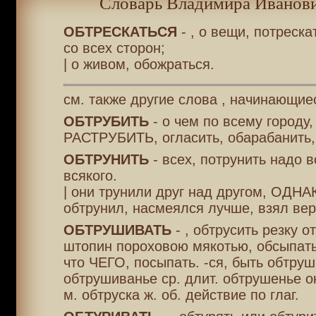
Словарь Владимира Иванови
ОБТРЕСКАТЬСЯ
- , о вещи, потреск
со всех сторон;
| о живом, обожраться.
см. также другие слова , начинающие
ОБТРУБИТЬ
- о чем по всему городу,
РАСТРУБИТЬ, огласить, обарабанить,
ОБТРУНИТЬ
- всех, потрунить надо 
всякого.
| они трунили друг над другом, ОДНА
обтрунил, насмеялся лучше, взял вер
ОБТРУШИВАТЬ
- , обтрусить резку о
штопин пороховою мякотью, обсыпать
что ЧЕГО, посыпать. -ся, быть обтру
обтрушиванье ср. длит. обтрушенье ок
м. обтруска ж. об. действие по глаг.