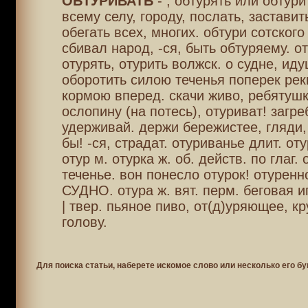
ОБТУРИВАТЬ
- , обтурять или обтурит
всему селу, городу, послать, заставит
обегать всех, многих. обтури сотского 
сбивал народ, -ся, быть обтуряему. о
отурять, отурить волжск. о судне, ид
оборотить силою теченья поперек рек
кормою вперед. скачи живо, ребятушк
ослопину (на потесь), отуриват! загре
удерживай. держи бережистее, гляди,
бы! -ся, страдат. отуриванье длит. от
отур м. отурка ж. об. действ. по глаг.
теченье. вон понесло отурок! отуренн
СУДНО. отура ж. вят. перм. беговая и
| твер. пьяное пиво, от(д)уряющее, к
голову.
Для поиска статьи, наберете искомое слово или несколько его бу