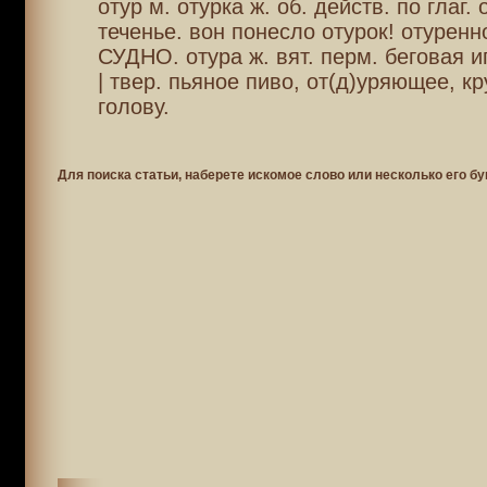
отур м. отурка ж. об. действ. по глаг.
теченье. вон понесло отурок! отуренн
СУДНО. отура ж. вят. перм. беговая и
| твер. пьяное пиво, от(д)уряющее, к
голову.
Для поиска статьи, наберете искомое слово или несколько его бу