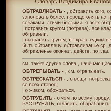
Словарь Владимира Иванови
ОБТРАВЛИВАТЬ
- , обтравить кого, о
заполевать более, перещеголять на 
собаками. этими борзыми, я всех обт
| потравить кругом (потрава). все кл
обтравили.
| вытравить кругом, по краю, едким в
быть обтравлену. обтравливанье ср. д
обтравленье окончат. действ. по глаг.
см. также другие слова , начинающие
ОБТРЕПЫВАТЬ
- , см. отрепывать.
ОБТРЕСКАТЬСЯ
- , о вещи, потреск
со всех сторон;
| о живом, обожраться.
ОБТРУБИТЬ
- о чем по всему городу,
РАСТРУБИТЬ, огласить, обарабанить,