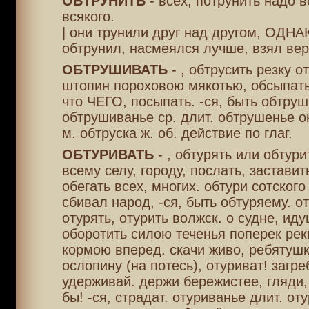
ОБТРУНИТЬ
- всех, потрунить надо 
всякого.
| они трунили друг над другом, ОДНА
обтрунил, насмеялся лучше, взял вер
ОБТРУШИВАТЬ
- , обтрусить резку о
штопин пороховою мякотью, обсыпать
что ЧЕГО, посыпать. -ся, быть обтру
обтрушиванье ср. длит. обтрушенье ок
м. обтруска ж. об. действие по глаг.
ОБТУРИВАТЬ
- , обтурять или обтурит
всему селу, городу, послать, заставит
обегать всех, многих. обтури сотского 
сбивал народ, -ся, быть обтуряему. о
отурять, отурить волжск. о судне, ид
оборотить силою теченья поперек рек
кормою вперед. скачи живо, ребятушк
ослопину (на потесь), отуриват! загре
удерживай. держи бережистее, гляди,
бы! -ся, страдат. отуриванье длит. от