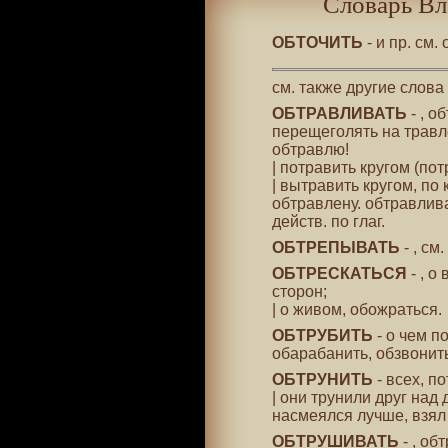
Словарь Вл
ОБТОЧИТЬ
- и пр. см.
см. также другие слова
ОБТРАВЛИВАТЬ
- , о
перещеголять на травл
обтравлю!
| потравить кругом (по
| вытравить кругом, по
обтравлену. обтравлива
действ. по глаг.
ОБТРЕПЫВАТЬ
- , см
ОБТРЕСКАТЬСЯ
- , о
сторон;
| о живом, обожраться.
ОБТРУБИТЬ
- о чем п
обарабанить, обзвонить
ОБТРУНИТЬ
- всех, п
| они трунили друг над
насмеялся лучше, взял
ОБТРУШИВАТЬ
- , об