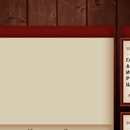
Н
Г
А
И
Р
Р