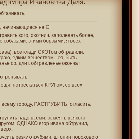
адимира Ивановича Даля.
 обтачивать.
 , начинающиеся на О:
бтравить кого, охотнич. заполевать более,
е собаками. этими борзыми, я всех
трава). все клади СКОТом обтравили.
 краю, едким веществом. -ся, быть
нье ср. длит. обтравленье окончат.
. отрепывать.
 вещи, потрескаться КРУГом, со всех
о всему городу, РАСТРУБИТЬ, огласить,
.
отрунить надо всеми, осмеять всякого.
 другом, ОДНАКО егор ивана обтрунил,
 верх.
трусить резку отрубями, штопин пороховою