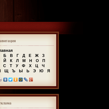
авигация
лавная
Б
В
Г
Д
Е
Ж
З
Й
К
Л
М
Н
О
П
С
Т
У
Ф
Х
Ц
Ч
Ш
Щ
Ъ
Ы
Ь
Э
Ю
Я
еклама