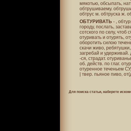
мякотью, обсыпать, нат
обтрушиваему. обтрушив
обтрус м. обтруска ж. об
ОБТУРИВАТЬ
- , обту
городу, послать, застав
сотского по селу, чтоб 
отуривать и отурять, от
оборотить силою течен
скачи живо, ребятушки, 
загребай и удерживай. 
-ся, страдат. отуриванье
об. действ. по глаг. от
отуренное теченьем СУД
| твер. пьяное пиво, о
Для поиска статьи, наберете иском