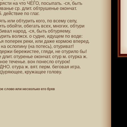
рясти на что ЧЕГО, посыпать. -ся, быть
анье ср. длит. обтрушенье окончат.
. действие по глаг.
рять или обтурить кого, по всему селу,
ить обойти, обегать всех, многих. обтури
сбивал народ, -ся, быть обтуряему.
урить волжск. о судне, идущем по воде:
ья поперек реки, или даже кормою вперед.
на ослопину (на потесь), отуриват!
держи бережистее, гляди, не отурило бы!
 длит. отуренье окончат. отур м. отурка ж.
урное теченье. вон понесло отурок!
НО. отура ж. вят. перм. беговая игра.
т(д)уряющее, кружащее голову.
ое слово или несколько его букв