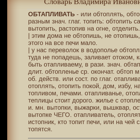
Словарь Владимира Иванови
ОБТАПЛИВАТЬ
- или обтоплять, обто
разным знач. глаг. топить: обтопить с
вытопить, растопив на огне, отделить.
| этим дома не обтопишь, не отопишь,
этого на все печи мало.
| у нас переволок в водополье обтопл
туда не попадешь, заливает отоком, к
быть отапливаему, в рази. знач. обта
длит. обтопленье ср. окончат. обтоп м
об. действ. или сост. по глаг. отаплив
отоплять, отопить покой, дом, избу, н
топливом, печами. отапливанье, отоп
теплицы стоит дорого. жилье с отопл
и. мн. вытопки, выжарки, вышквар, ос
вытопке ЧЕГО. отапливатель, отоплят
истопник, кто топит печи, или на чей 
топятся.