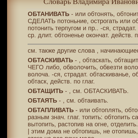
Словарь Владимира Иванови
ОБТАНИВАТЬ
- или обтонять, обтонит
СДЕЛАТЬ потоньние, острогать или об
потонить терпугом и пр.. -ся, страдат
ср. длит. обтоненье окончат. действ. п
см. также другие слова , начинающие
ОБТАСКИВАТЬ
- , обтаскать, обтащит
ЧЕГО либо, обволочить, обвезти воло
волоча. -ся, страдат. обтаскиванье, о
обтаск, действ. по глаг.
ОБТАЩИТЬ
- , см. ОБТАСКИВАТЬ.
ОБТАЯТЬ
- , см. обтаивать.
ОБТАПЛИВАТЬ
- или обтоплять, обто
разным знач. глаг. топить: обтопить с
вытопить, растопив на огне, отделить.
| этим дома не обтопишь, не отопишь,