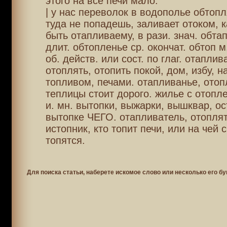
этого на все печи мало.
| у нас переволок в водополье обтопл
туда не попадешь, заливает отоком, к
быть отапливаему, в рази. знач. обта
длит. обтопленье ср. окончат. обтоп м
об. действ. или сост. по глаг. отаплив
отоплять, отопить покой, дом, избу, н
топливом, печами. отапливанье, отоп
теплицы стоит дорого. жилье с отопл
и. мн. вытопки, выжарки, вышквар, ос
вытопке ЧЕГО. отапливатель, отоплят
истопник, кто топит печи, или на чей 
топятся.
Для поиска статьи, наберете искомое слово или несколько его бу