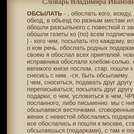
Словарь Владимира Иванови
ОБСЫЛАТЬ
- , обослать кого, всюду,
обход, в объезд по разным местам и
обошли разсыльного с повесткой о за
обошли газеты ко (по) всем подписчи
| - кого чем, посылать что каждому, вс
о ком речь. обослать родных подарка
своею я обослал всех приятелей. нов
исправника обослали хлебом-солью.
великого князя послом, стар. пошли к
снесись с ним. -ся, быть обсылаему.
| чем, сноситься, подавать друг другу 
переписываться; посылать друг другу
подарки; о чем, условиться в чем, ЧР
посланного, либо письменно. мы с ни
обсылаемся весточками. сговоренные
жених с невестой обослались подарк
все обослались и пошли к москве, ста
обсылаешься (подарками), с там и по