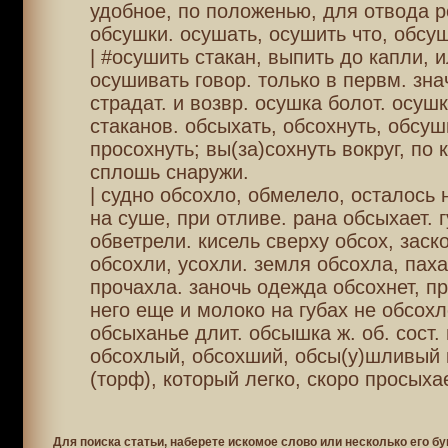
удобное, по положенью, для отвода р
обсушки. осушать, осушить что, обсуш
| #осушить стакан, выпить до капли, 
осушивать говор. только в первм. знач
страдат. и возвр. осушка болот. осушк
стаканов. обсыхать, обсохнуть, обсуш
просохнуть; вы(за)сохнуть вокруг, по 
сплошь снаружи.
| судно обсохло, обмелело, осталось 
на суше, при отливе. рана обсыхает. 
обветрели. кисель сверху обсох, заск
обсохли, усохли. земля обсохла, пах
прочахла. заночь одежда обсохнет, пр
него еще и молоко на губах не обсохл
обсыханье длит. обсышка ж. об. сост. п
обсохлый, обсохший, обсы(у)шливый 
(торф), который легко, скоро просыхае
Для поиска статьи, наберете искомое слово или несколько его бу