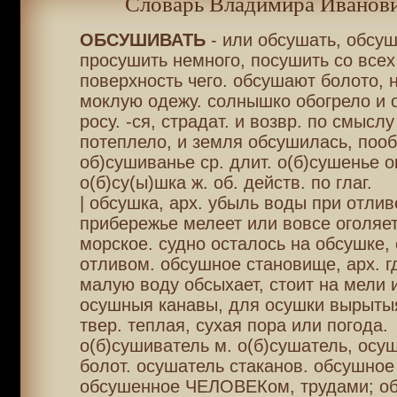
Словарь Владимира Иванови
ОБСУШИВАТЬ
- или обсушать, обсуш
просушить немного, посушить со всех
поверхность чего. обсушают болото, 
моклую одежу. солнышко обогрело и
росу. -ся, страдат. и возвр. по смыслу
потеплело, и земля обсушилась, пооб
об)сушиванье ср. длит. о(б)сушенье о
о(б)су(ы)шка ж. об. действ. по глаг.
| обсушка, арх. убыль воды при отливе
прибережье мелеет или вовсе оголяе
морское. судно осталось на обсушке,
отливом. обсушное становище, арх. г
малую воду обсыхает, стоит на мели 
осушныя канавы, для осушки вырытыя 
твер. теплая, сухая пора или погода.
о(б)сушиватель м. о(б)сушатель, осу
болот. осушатель стаканов. обсушное
обсушенное ЧЕЛОВЕКом, трудами; о