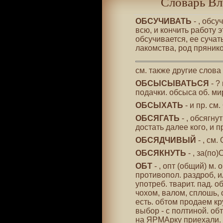
Словарь Вл
ОБСУЧИВАТЬ
- , обсу
всю, и кончить работу э
обсучивается, ее сучать
лакомства, род прянико
см. также другие слова
ОБСЫСЫВАТЬСЯ
- ?
подачки. обсыса об. ми
ОБСЫХАТЬ
- и пр. с
ОБСЯГАТЬ
- , обсягну
достать далее кого, и п
ОБСЯДЧИВЫЙ
- , см
ОБСЯКНУТЬ
- , за(по
ОБТ
- , опт (общий) м.
противопол. раздроб, и
употреб. тварит. пад. о
чохом, валом, сплошь, с
есть. обтом продаем кру
выбор - с полтиной. обт
на ЯРМАрку приехали.