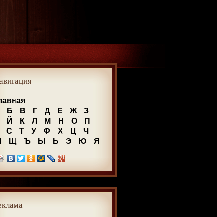
авигация
лавная
Б
В
Г
Д
Е
Ж
З
Й
К
Л
М
Н
О
П
С
Т
У
Ф
Х
Ц
Ч
Ш
Щ
Ъ
Ы
Ь
Э
Ю
Я
еклама