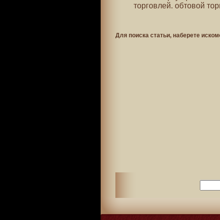
торговлей. обтовой торг
Для поиска статьи, наберете иском