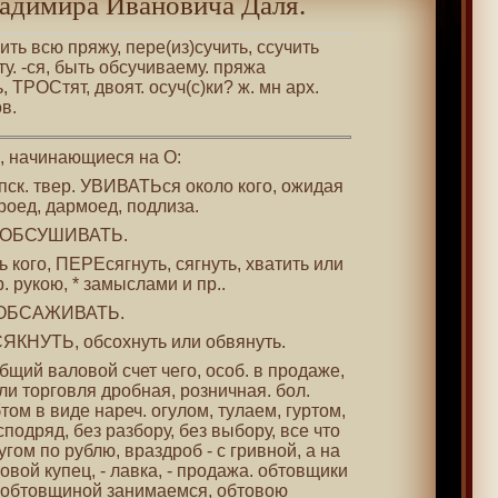
адимира Ивановича Даля.
чить всю пряжу, пере(из)сучить, ссучить
ту. -ся, быть обсучиваему. пряжа
, ТРОСтят, двоят. осуч(с)ки? ж. мн арх.
в.
 , начинающиеся на О:
 пск. твер. УВИВАТЬся около кого, ожидая
роед, дармоед, подлиза.
м. ОБСУШИВАТЬ.
ть кого, ПЕРЕсягнуть, сягнуть, хватить или
р. рукою, * замыслами и пр..
. ОБСАЖИВАТЬ.
)СЯКНУТЬ, обсохнуть или обвянуть.
 общий валовой счет чего, особ. в продаже,
ли торговля дробная, розничная. бол.
бтом в виде нареч. огулом, тулаем, гуртом,
подряд, без разбору, без выбору, все что
гом по рублю, враздроб - с гривной, а на
овой купец, - лавка, - продажа. обтовщики
 обтовщиной занимаемся, обтовою