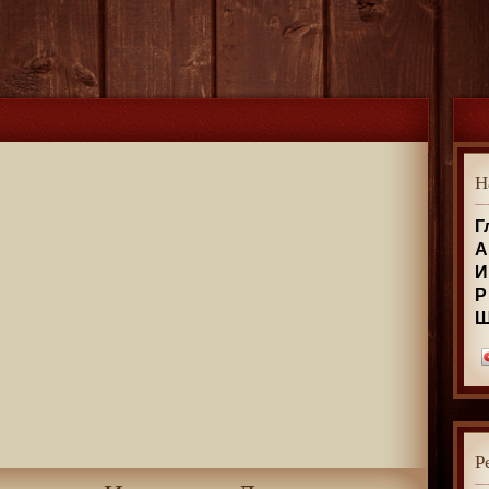
Н
Г
А
И
Р
Р