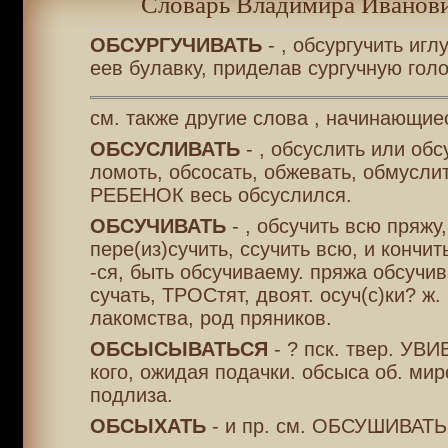
Словарь Владимира Иванови
ОБСУРГУЧИВАТЬ
- , обсургучить иг
еев булавку, приделав сургучную голо
см. также другие слова , начинающие
ОБСУСЛИВАТЬ
- , обсуслить или обс
ломоть, обсосать, обжевать, обмусли
РЕБЕНОК весь обсуслился.
ОБСУЧИВАТЬ
- , обсучить всю пряжу,
пере(из)сучить, ссучить всю, и кончить
-ся, быть обсучиваему. пряжа обсучив
сучать, ТРОСтят, двоят. осуч(с)ки? ж.
лакомства, род пряников.
ОБСЫСЫВАТЬСЯ
- ? пск. твер. УВ
кого, ожидая подачки. обсыса об. ми
подлиза.
ОБСЫХАТЬ
- и пр. см. ОБСУШИВАТЬ