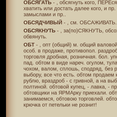
ОБСЯГАТЬ
- , обсягнуть кого, ПЕРЕся
хватить или достать далее кого, и пр.
замыслами и пр..
ОБСЯДЧИВЫЙ
- , см. ОБСАЖИВАТЬ.
ОБСЯКНУТЬ
- , за(по)СЯКНУТЬ, обсо
обвянуть.
ОБТ
- , опт (общий) м. общий валовой
особ. в продаже, противопол. раздроб
торговля дробная, розничная. бол. уп
пад. обтом в виде нареч. огулом, тула
чохом, валом, сплошь, сподряд, без р
выбору, все что есть. обтом продаем 
рублю, враздроб - с гривной, а на выб
полтиной. обтовой купец, - лавка, - п
обтовщики на ЯРМАрку приехали. об
занимаемся, обтовою торговлей. обто
крючка от петельки не рознит!