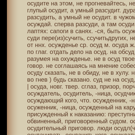
осудите на этом, не прогневайтесь, н
глупый осудит, а умный разсудит. дур
разсудить, а умный не осудит. в чужо
осуждай. сперва разсуди, а там осуди
лаптях: сапоги в санях. -ся, быть осу
суди пере(из)сучить, ссучитьдругих, 
от ннх. осужденье ср. осуд м. осуда ж.
по глаг. отдать дело на осуд. на обсуд
разумея на охужденье. не в осуд твое
говор. не соглашаясь на мнение собес
осуду сказать, не в обиду, не в хулу. н
во гнев ) будь сказано. суд не на осуд
| осуда, новг. твер. сглаз, призор, пор
осуждатель, осудитель, -ница, осудчик
осуждающий кого, что. осужденник, -н
осуженник, -ница, осужденный на кару
присужденный к наказанию: преступни
обвиненный, приговоренный судом. о
осудительный приговор. люди осудл(ч