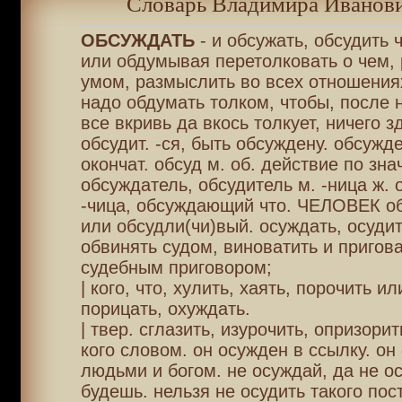
Словарь Владимира Иванови
ОБСУЖДАТЬ
- и обсужать, обсудить 
или обдумывая перетолковать о чем, 
умом, размыслить во всех отношения
надо обдумать толком, чтобы, после н
все вкривь да вкось толкует, ничего з
обсудит. -ся, быть обсуждену. обсужде
окончат. обсуд м. об. действие по знач
обсуждатель, обсудитель м. -ница ж. 
-чица, обсуждающий что. ЧЕЛОВЕК о
или обсудли(чи)вый. осуждать, осудит
обвинять судом, виноватить и пригов
судебным приговором;
| кого, что, хулить, хаять, порочить и
порицать, охуждать.
| твер. сглазить, изурочить, опризорит
кого словом. он осужден в ссылку. он
людьми и богом. не осуждай, да не о
будешь. нельзя не осудить такого пост