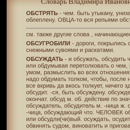
Словарь Владимира Иванови
ОБСТРЯТЬ
- чем. быть утыкану, униза
облеплену. ОВЦА-то вся репьями обс
см. также другие слова , начинающие
ОБСУГРОБИЛИ
- дороги, покрылись 
снежными сувоями и раскатами.
ОБСУЖДАТЬ
- и обсужать, обсудить 
или обдумывая перетолковать о чем, 
умом, размыслить во всех отношения
надо обдумать толком, чтобы, после н
все вкривь да вкось толкует, ничего з
обсудит. -ся, быть обсуждену. обсужде
окончат. обсуд м. об. действие по знач
обсуждатель, обсудитель м. -ница ж. 
-чица, обсуждающий что. ЧЕЛОВЕК о
или обсудли(чи)вый. осуждать, осудит
обвинять судом, виноватить и пригов