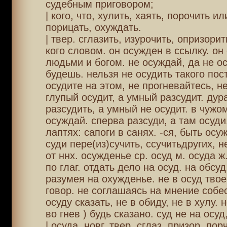
судебным приговором;
| кого, что, хулить, хаять, порочить и
порицать, охуждать.
| твер. сглазить, изурочить, опризорит
кого словом. он осужден в ссылку. он
людьми и богом. не осуждай, да не о
будешь. нельзя не осудить такого пост
осудите на этом, не прогневайтесь, н
глупый осудит, а умный разсудит. дур
разсудить, а умный не осудит. в чужо
осуждай. сперва разсуди, а там осуди
лаптях: сапоги в санях. -ся, быть осу
суди пере(из)сучить, ссучитьдругих, 
от ннх. осужденье ср. осуд м. осуда ж.
по глаг. отдать дело на осуд. на обсуд
разумея на охужденье. не в осуд твое
говор. не соглашаясь на мнение собес
осуду сказать, не в обиду, не в хулу. н
во гнев ) будь сказано. суд не на осуд
| осуда, новг. твер. сглаз, призор, пор