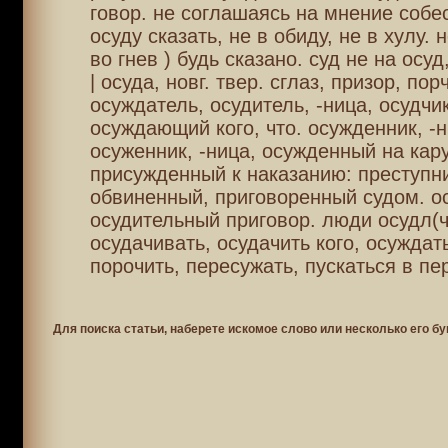
говор. не соглашаясь на мнение собес
осуду сказать, не в обиду, не в хулу. н
во гнев ) будь сказано. суд не на осуд
| осуда, новг. твер. сглаз, призор, пор
осуждатель, осудитель, -ница, осудчик
осуждающий кого, что. осужденник, -н
осуженник, -ница, осужденный на кару
присужденный к наказанию: преступни
обвиненный, приговоренный судом. о
осудительный приговор. люди осудл(ч
осудачивать, осудачить кого, осуждать
порочить, пересужать, пускаться в пе
Для поиска статьи, наберете искомое слово или несколько его бу