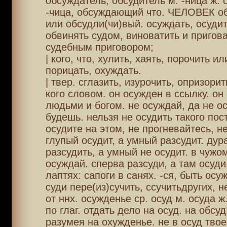
обсуждатель, обсудитель м. -ница ж. 
-чица, обсуждающий что. ЧЕЛОВЕК о
или обсудли(чи)вый. осуждать, осудит
обвинять судом, виноватить и пригов
судебным приговором;
| кого, что, хулить, хаять, порочить и
порицать, охуждать.
| твер. сглазить, изурочить, опризорит
кого словом. он осужден в ссылку. он
людьми и богом. не осуждай, да не о
будешь. нельзя не осудить такого пост
осудите на этом, не прогневайтесь, н
глупый осудит, а умный разсудит. дур
разсудить, а умный не осудит. в чужо
осуждай. сперва разсуди, а там осуди
лаптях: сапоги в санях. -ся, быть осу
суди пере(из)сучить, ссучитьдругих, 
от ннх. осужденье ср. осуд м. осуда ж.
по глаг. отдать дело на осуд. на обсуд
разумея на охужденье. не в осуд твое