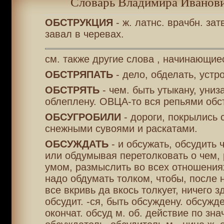
Словарь Владимира Иванови
ОБСТРУКЦИЯ
- ж. латнс. врачбн. зат
завал в черевах.
см. также другие слова , начинающие
ОБСТРЯПАТЬ
- дело, обделать, устр
ОБСТРЯТЬ
- чем. быть утыкану, униза
облеплену. ОВЦА-то вся репьями обс
ОБСУГРОБИЛИ
- дороги, покрылись 
снежными сувоями и раскатами.
ОБСУЖДАТЬ
- и обсужать, обсудить 
или обдумывая перетолковать о чем, 
умом, размыслить во всех отношения
надо обдумать толком, чтобы, после н
все вкривь да вкось толкует, ничего з
обсудит. -ся, быть обсуждену. обсужде
окончат. обсуд м. об. действие по знач