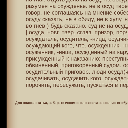
разумея на охужденье. не в осуд твое
говор. не соглашаясь на мнение собес
осуду сказать, не в обиду, не в хулу. н
во гнев ) будь сказано. суд не на осуд
| осуда, новг. твер. сглаз, призор, пор
осуждатель, осудитель, -ница, осудчик
осуждающий кого, что. осужденник, -н
осуженник, -ница, осужденный на кару
присужденный к наказанию: преступни
обвиненный, приговоренный судом. о
осудительный приговор. люди осудл(ч
осудачивать, осудачить кого, осуждать
порочить, пересужать, пускаться в пе
Для поиска статьи, наберете искомое слово или несколько его бу