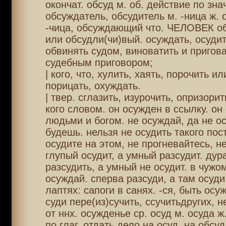
окончат. обсуд м. об. действие по знач
обсуждатель, обсудитель м. -ница ж. 
-чица, обсуждающий что. ЧЕЛОВЕК о
или обсудли(чи)вый. осуждать, осудит
обвинять судом, виноватить и пригов
судебным приговором;
| кого, что, хулить, хаять, порочить и
порицать, охуждать.
| твер. сглазить, изурочить, опризорит
кого словом. он осужден в ссылку. он
людьми и богом. не осуждай, да не о
будешь. нельзя не осудить такого пост
осудите на этом, не прогневайтесь, н
глупый осудит, а умный разсудит. дур
разсудить, а умный не осудит. в чужо
осуждай. сперва разсуди, а там осуди
лаптях: сапоги в санях. -ся, быть осу
суди пере(из)сучить, ссучитьдругих, 
от ннх. осужденье ср. осуд м. осуда ж.
по глаг. отдать дело на осуд. на обсуд