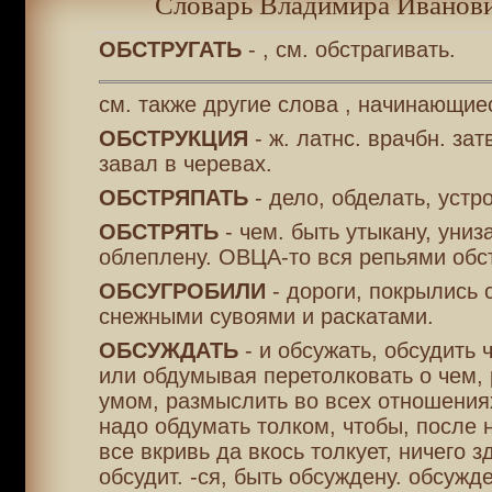
Словарь Владимира Иванови
ОБСТРУГАТЬ
- , см. обстрагивать.
см. также другие слова , начинающие
ОБСТРУКЦИЯ
- ж. латнс. врачбн. зат
завал в черевах.
ОБСТРЯПАТЬ
- дело, обделать, устр
ОБСТРЯТЬ
- чем. быть утыкану, униза
облеплену. ОВЦА-то вся репьями обс
ОБСУГРОБИЛИ
- дороги, покрылись 
снежными сувоями и раскатами.
ОБСУЖДАТЬ
- и обсужать, обсудить 
или обдумывая перетолковать о чем, 
умом, размыслить во всех отношения
надо обдумать толком, чтобы, после н
все вкривь да вкось толкует, ничего з
обсудит. -ся, быть обсуждену. обсужде