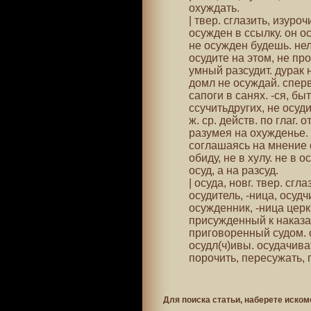
охуждать.
| твер. сглазить, изуро
осужден в ссылку. он о
не осужден будешь. нел
осудите на этом, не пр
умный разсудит. дурак 
домл не осуждай. сперва
сапоги в санях. -ся, бы
ссучитьдругих, не осуди
ж. ср. действ. по глаг. 
разумея на охужденье. 
соглашаясь на мнение с
обиду, не в хулу. не в о
осуд, а на разсуд.
| осуда, новг. твер. сгл
осудитель, -ница, осудч
осужденник, -ница церк
присужденный к наказа
приговоренный судом. 
осудл(ч)ивы. осудачиват
порочить, пересужать, 
Для поиска статьи, наберете иском