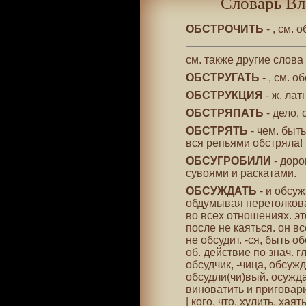
Словарь Вл
ОБСТРОЧИТЬ
- , см. 
см. также другие слова
ОБСТРУГАТЬ
- , см. о
ОБСТРУКЦИЯ
- ж. лат
ОБСТРЯПАТЬ
- дело, 
ОБСТРЯТЬ
- чем. быть
вся репьями обстряла!
ОБСУГРОБИЛИ
- доро
сувоями и раскатами.
ОБСУЖДАТЬ
- и обсуж
обдумывая перетолкова
во всех отношениях. эт
после не каяться. он вс
не обсудит. -ся, быть о
об. действие по знач. г
обсудчик, -чица, обсу
обсудли(чи)вый. осужда
виноватить и приговар
| кого, что, хулить, ха