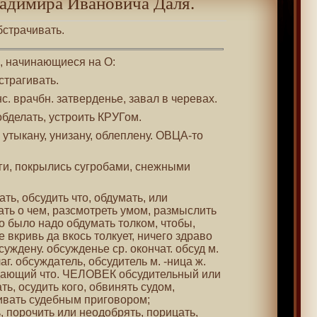
адимира Ивановича Даля.
обстрачивать.
 , начинающиеся на О:
бстрагивать.
нс. врачбн. затверденье, завал в черевах.
обделать, устроить КРУГом.
 утыкану, унизану, облеплену. ОВЦА-то
ги, покрылись сугробами, снежными
ать, обсудить что, обдумать, или
ть о чем, разсмотреть умом, размыслить
о было надо обдумать толком, чтобы,
е вкривь да вкось толкует, ничего здраво
бсуждену. обсужденье ср. окончат. обсуд м.
лаг. обсуждатель, обсудитель м. -ница ж.
ждающий что. ЧЕЛОВЕК обсудительный или
ть, осудить кого, обвинять судом,
ивать судебным приговором;
ять, порочить или неодобрять, порицать,