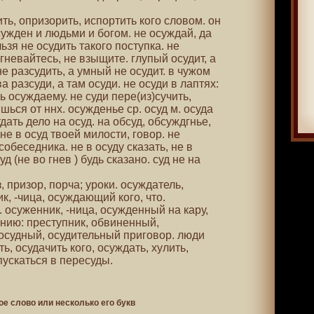
чить, опризорить, испортить кого словом. он
сужден и людьми и богом. не осуждай, да
ьзя не осудить такого поступка. не
огневайтесь, не взыщите. глупый осудит, а
не разсудить, а умный не осудит. в чужом
 разсуди, а там осуди. не осуди в лаптях:
ть осуждаему. не суди пере(из)сучить,
шься от ннх. осужденье ср. осуд м. осуда
отдать дело на осуд. на обсуд, обсуждгнье,
не в осуд твоей милости, говор. не
обеседника. не в осуду сказать, не в
суд (не во гнев ) будь сказано. суд не на
аз, призор, порча; уроки. осуждатель,
ик, -чица, осуждающий кого, что.
. осуженник, -ница, осужденный на кару,
нию: преступник, обвиненный,
осудный, осудительный приговор. люди
ь, осудачить кого, осуждать, хулить,
пускаться в пересуды.
ое слово или несколько его букв