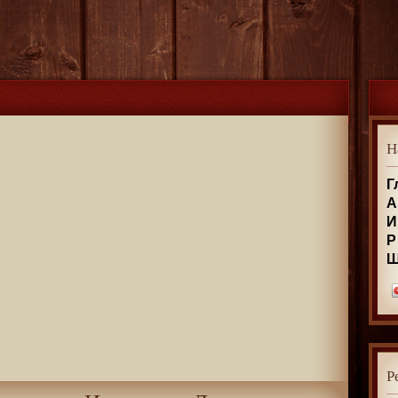
Н
Г
А
И
Р
Р