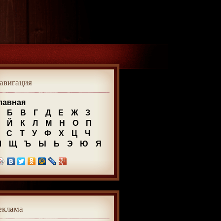
авигация
лавная
Б
В
Г
Д
Е
Ж
З
Й
К
Л
М
Н
О
П
С
Т
У
Ф
Х
Ц
Ч
Ш
Щ
Ъ
Ы
Ь
Э
Ю
Я
еклама