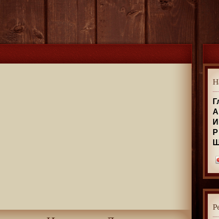
Н
Г
А
И
Р
Р