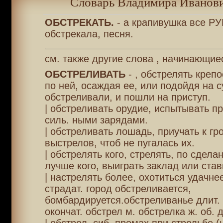
Словарь Владимира Иванови
ОБСТРЕКАТЬ.
- а крапивушка все Р
обстрекала, песня.
см. также другие слова , начинающие
ОБСТРЕЛИВАТЬ
- , обстрелять крепо
по ней, осаждая ее, или подойдя на 
обстреливали, и пошли на приступ.
| обстреливать орудие, испытывать пр
силь. ными зарядами.
| обстреливать лошадь, приучать к гр
выстрелов, чтоб не пугалась их.
| обстрелять кого, стрелять, по сдела
лучше кого, выиграть заклад или став
| настрелять более, охотиться удачнее 
страдат. город обстреливается,
бомбардируется.обстреливанье длит.
окончат. обстрел м. обстрелка ж. об. д