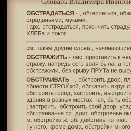
Словарь Владимира Иванови
ОБСТРАДАТЬСЯ
- , обтерпеться, обж
страданьями, муками.
| арх. отстрадаться, покончить страду
ХЛЕБа и покос.
см. также другие слова , начинающие
ОБСТРАЖИТЬ
- лес, приставить к н
стражу. напредь сего воля была, а те
обстражили, без срыву ПРУТа не выр
ОБСТРАИВАТЬ
- , обстроить двор, п
обнести СТРОЙкой, обставить вкруг с
обстроить город, застроить, выстроит
здания в разных местах. -ся, быть об
| застроить, обстроить свой двор, усад
обстраиванье ср. длит. обстроенье ок
м. обстройка ж. об. действие по глаг.
| у него, кроме дома, обстройки много