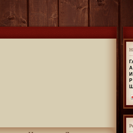
Н
Г
А
И
Р
Р