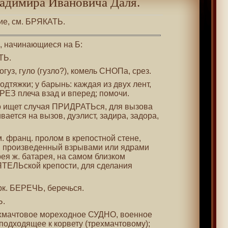
адимира Ивановича Даля.
ние, см. БРЯКАТЬ.
 , начинающиеся на Б:
ТЬ.
 огуз, гуло (гузло?), комель СНОПа, срез.
подтяжки; у барынь: каждая из двух лент,
РЕЗ плеча взад и вперед; помочи.
то ищет случая ПРИДРАТЬся, для вызова
вается на вызов, дуэлист, задира, задора,
м. франц. пролом в крепостной стене,
, произведенный взрывами или ядрами
ея ж. батарея, на самом близком
ТЕЛЬской крепости, для сделания
рк. БЕРЕЧЬ, беречься.
Ь.
вухмачтовое мореходное СУДНО, военное
 подходящее к корвету (трехмачтовому);