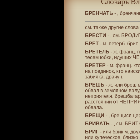
Словарь Вл
БРЕНЧАТЬ
- , бренча
см. также другие слова
БРЕСТИ
- , см. БРОДИ
БРЕТ
- м. петерб. брит,
БРЕТЕЛЬ
- ж. франц. 
тесем юбки, идущих ЧЕ
БРЕТЕР
- м. франц. к
на поединок, кто наиски
забияка, драчун.
БРЕШЬ
- ж. или бреш 
обвал в земляном валу
неприятеля. брешбатар
расстоянии от НЕПРИЯ
обвала.
БРЕЩИ
- , брещися це
БРИВАТЬ
- , см. БРИТ
БРИГ
- или брик м. д
или купеческое, близко