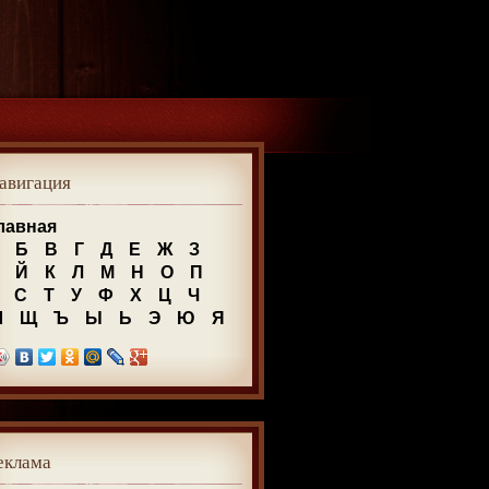
авигация
лавная
Б
В
Г
Д
Е
Ж
З
Й
К
Л
М
Н
О
П
С
Т
У
Ф
Х
Ц
Ч
Ш
Щ
Ъ
Ы
Ь
Э
Ю
Я
еклама