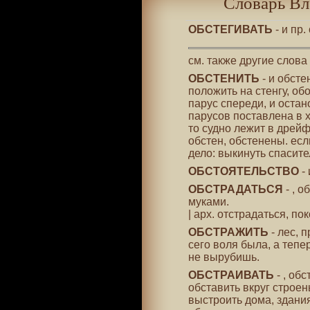
Словарь Вл
ОБСТЕГИВАТЬ
- и пр
см. также другие слова
ОБСТЕНИТЬ
- и обсте
положить на стенгу, обо
парус спереди, и остан
парусов поставлена в х
то судно лежит в дрейф
обстен, обстенены. есл
дело: выкинуть спасите
ОБСТОЯТЕЛЬСТВО
- 
ОБСТРАДАТЬСЯ
- , о
муками.
| арх. отстрадаться, по
ОБСТРАЖИТЬ
- лес, 
сего воля была, а тепе
не вырубишь.
ОБСТРАИВАТЬ
- , об
обставить вкруг строен
выстроить дома, здания