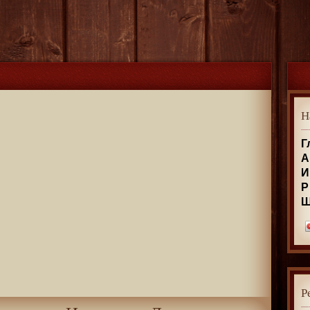
Н
Г
А
И
Р
Р