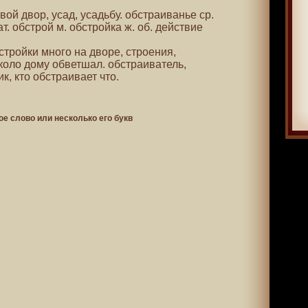
свой двор, усад, усадьбу. обстраиванье ср.
т. обстрой м. обстройка ж. об. действие
бстройки много на дворе, строения,
коло дому обветшал. обстраиватель,
к, кто обстраивает что.
ое слово или несколько его букв