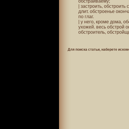
обстраиваему;
| застроить, обстроить 
длит. обстроенье оконча
по глаг.
| у него, кроме дома, о
ухожей. весь обстрой о
обстроитель, обстройщи
Для поиска статьи, наберете иском