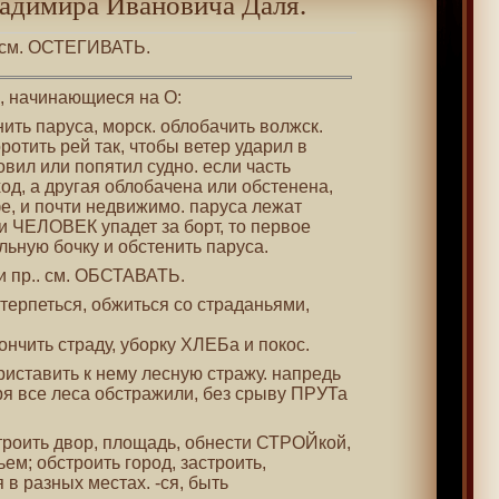
адимира Ивановича Даля.
. см. ОСТЕГИВАТЬ.
 , начинающиеся на О:
нить паруса, морск. облобачить волжск.
ротить рей так, чтобы ветер ударил в
овил или попятил судно. если часть
од, а другая облобачена или обстенена,
е, и почти недвижимо. паруса лежат
и ЧЕЛОВЕК упадет за борт, то первое
льную бочку и обстенить паруса.
и пр.. см. ОБСТАВАТЬ.
бтерпеться, обжиться со страданьями,
кончить страду, уборку ХЛЕБа и покос.
приставить к нему лесную стражу. напредь
ря все леса обстражили, без срыву ПРУТа
строить двор, площадь, обнести СТРОЙкой,
ьем; обстроить город, застроить,
 в разных местах. -ся, быть