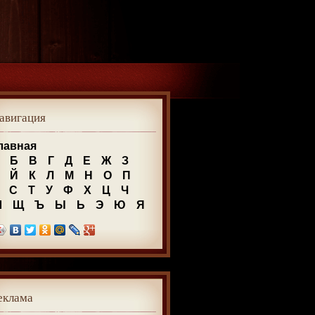
авигация
лавная
Б
В
Г
Д
Е
Ж
З
Й
К
Л
М
Н
О
П
С
Т
У
Ф
Х
Ц
Ч
Ш
Щ
Ъ
Ы
Ь
Э
Ю
Я
еклама