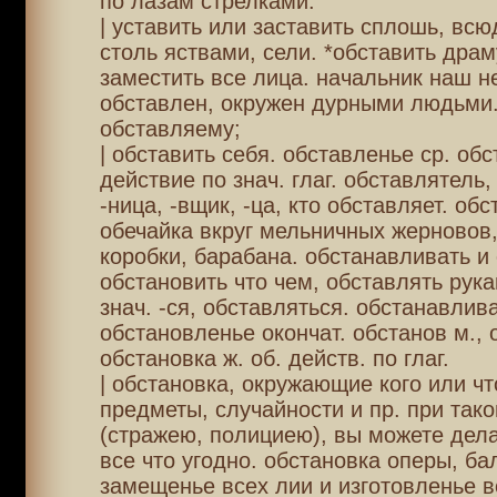
по лазам стрелками.
| уставить или заставить сплошь, всю
столь яствами, сели. *обставить драм
заместить все лица. начальник наш 
обставлен, окружен дурными людьми. 
обставляему;
| обставить себя. обставленье ср. обс
действие по знач. глаг. обставлятель,
-ница, -вщик, -ца, кто обставляет. обс
обечайка вкруг мельничных жерновов,
коробки, барабана. обстанавливать и
обстановить что чем, обставлять рука
знач. -ся, обставляться. обстанавлива
обстановленье окончат. обстанов м., 
обстановка ж. об. действ. по глаг.
| обстановка, окружающие кого или чт
предметы, случайности и пр. при тако
(стражею, полициею), вы можете дел
все что угодно. обстановка оперы, ба
замещенье всех лии и изготовленье в