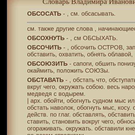
Словарь Владимира Иванови
ОБСОСАТЬ
- , см. обсасывать.
см. также другие слова , начинающие
ОБСОХНУТЬ
- , см ОБСЫХАТЬ.
ОБСОЧИТЬ
- , обсочить ОСТРОВ, зап
обставить, охватить, обнять облавой,
ОБСОЮЗИТЬ
- сапоги, обшить понизу
окаймить, положить СОЮЗы.
ОБСТАВАТЬ
- , обстать что, обступат
вкруг чего, окружать собою. весь нар
медведя с водырем.
| арх. обойти, обогнуть судном мыс ил
обстать наволок, обогнуть мыс, косу. 
действ. по глаг. обставлять, обставит
ставить, становить вокруг чего, обнос
огораживать. окружать. обставили кн