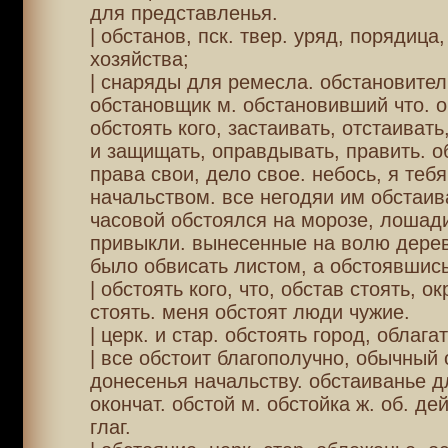
для представленья.
| обстанов, пск. твер. уряд, порядица
хозяйства;
| снаряды для ремесла. обстановител
обстановщик м. обстановивший что. о
обстоять кого, застаивать, отстаивать
и защищать, оправдывать, править. о
права свои, дело свое. небось, я теб
начальством. все негодяи им обстаив
часовой обстоялся на морозе, лошади
привыкли. вынесенные на волю дерев
было обвисать листом, а обстоявшис
| обстоять кого, что, обстав стоять, о
стоять. меня обстоят люди чужие.
| церк. и стар. обстоять город, облага
| все обстоит благополучно, обычный 
донесенья начальству. обстаиванье д
окончат. обстой м. обстойка ж. об. дей
глаг.