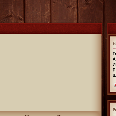
Н
Г
А
И
Р
Р