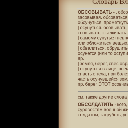
Словарь Вл
ОБСОВЫВАТЬ
- , обс
засовывая. обсоваться 
обсунуться, прометнутьс
| осунуться. осовывать,
ссовывать, сталкивать.
| самому сунуться невп
или обложиться вещью.
| обвалиться, обрушиться
осунется (или то оступ
яр.
| земля, берег, свес ов
| осунуться в лице, все
спасть с тела, при боле
часть осунувшейся земли
пр. берег ЭТОТ осовчив
см. также другие слова
ОБСОЛДАТИТЬ
- кого
суровостям военной жиз
солдатом, загрубеть, у