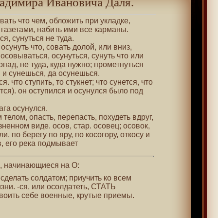
адимира Ивановича Даля.
овать что чем, обложить при укладке,
газетами, набить ими все карманы.
я, сунуться не туда.
 осунуть что, совать долой, или вниз,
 осовываться, осунуться, сунуть что или
опад, не туда, куда нужно; прометнуться
 и сунешься, да осунешься.
. что ступить, то стукнет; что сунется, что
ится). он оступился и осунулся было под
рага осунулся.
м телом, опасть, перепасть, похудеть вдруг,
зненном виде. осов, стар. осовец; осовок,
, по берегу по яру, по косогору, откосу и
, его река подмывает
 , начинающиеся на О:
, сделать солдатом; приучить ко всем
ни. -ся, или осолдатеть, СТАТЬ
своить себе военные, крутые приемы.