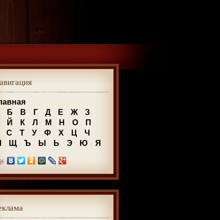
авигация
лавная
Б
В
Г
Д
Е
Ж
З
Й
К
Л
М
Н
О
П
С
Т
У
Ф
Х
Ц
Ч
Ш
Щ
Ъ
Ы
Ь
Э
Ю
Я
еклама