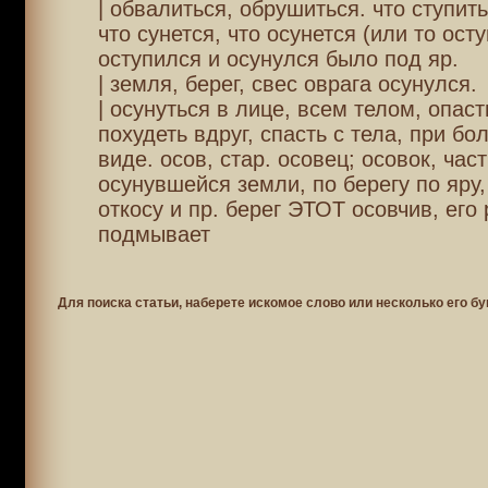
| обвалиться, обрушиться. что ступить,
что сунется, что осунется (или то осту
оступился и осунулся было под яр.
| земля, берег, свес оврага осунулся.
| осунуться в лице, всем телом, опаст
похудеть вдруг, спасть с тела, при б
виде. осов, стар. осовец; осовок, част
осунувшейся земли, по берегу по яру, 
откосу и пр. берег ЭТОТ осовчив, его 
подмывает
Для поиска статьи, наберете искомое слово или несколько его бу