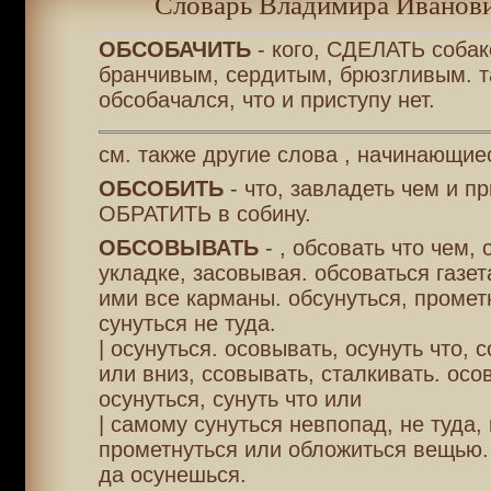
Словарь Владимира Иванови
ОБСОБАЧИТЬ
- кого, СДЕЛАТЬ собако
бранчивым, сердитым, брюзгливым. т
обсобачался, что и приступу нет.
см. также другие слова , начинающие
ОБСОБИТЬ
- что, завладеть чем и пр
ОБРАТИТЬ в собину.
ОБСОВЫВАТЬ
- , обсовать что чем,
укладке, засовывая. обсоваться газет
ими все карманы. обсунуться, промет
сунуться не туда.
| осунуться. осовывать, осунуть что, 
или вниз, ссовывать, сталкивать. осо
осунуться, сунуть что или
| самому сунуться невпопад, не туда, 
прометнуться или обложиться вещью.
да осунешься.