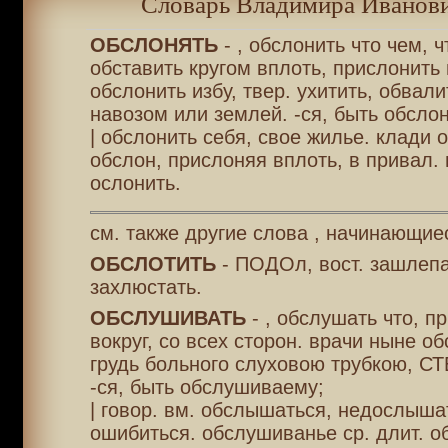
Словарь Владимира Иванови
ОБСЛОНЯТЬ
- , обслонить что чем, ч
обставить кругом вплоть, прислонить 
обслонить избу, твер. ухитить, обвал
навозом или землей. -ся, быть обслон
| обслонить себя, свое жилье. клади 
обслон, прислоняя вплоть, в привал. 
ослонить.
см. также другие слова , начинающие
ОБСЛОТИТЬ
- ПОДОл, вост. зашлепат
захлюстать.
ОБСЛУШИВАТЬ
- , обслушать что, п
вокруг, со всех сторон. врачи ныне 
грудь больного слуховою трубкою, 
-ся, быть обслушиваему;
| говор. вм. обслышаться, недослыша
ошибиться. обслушиванье ср. длит. 