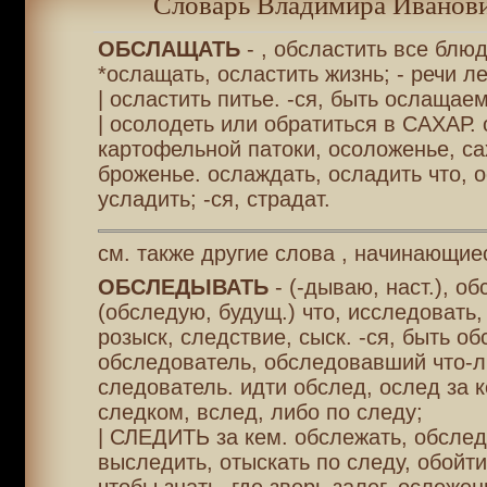
Словарь Владимира Иванови
ОБСЛАЩАТЬ
- , обсластить все блюд
*ослащать, осластить жизнь; - речи л
| осластить питье. -ся, быть ослащаем
| осолодеть или обратиться в САХАР.
картофельной патоки, осоложенье, с
броженье. ослаждать, осладить что, о
усладить; -ся, страдат.
см. также другие слова , начинающие
ОБСЛЕДЫВАТЬ
- (-дываю, наст.), о
(обследую, будущ.) что, исследовать,
розыск, следствие, сыск. -ся, быть об
обследователь, обследовавший что-л
следователь. идти обслед, ослед за 
следком, вслед, либо по следу;
| СЛЕДИТЬ за кем. обслежать, обслед
выследить, отыскать по следу, обойти