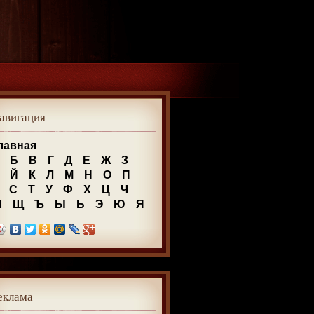
авигация
лавная
Б
В
Г
Д
Е
Ж
З
Й
К
Л
М
Н
О
П
С
Т
У
Ф
Х
Ц
Ч
Ш
Щ
Ъ
Ы
Ь
Э
Ю
Я
еклама