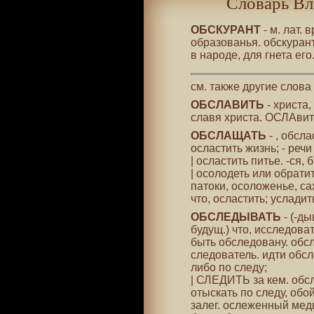
Словарь Вл
ОБСКУРАНТ
- м. лат.
образованья. обскуран
в народе, для гнета его
см. также другие слова
ОБСЛАВИТЬ
- христа,
славя христа. ОСЛАвить
ОБСЛАЩАТЬ
- , обсла
осластить жизнь; - речи
| осластить питье. -ся,
| осолодеть или обрат
патоки, осоложенье, с
что, осластить; усладить
ОБСЛЕДЫВАТЬ
- (-ды
будущ.) что, исследоват
быть обследовану. обс
следователь. идти обсл
либо по следу;
| СЛЕДИТЬ за кем. обсл
отыскать по следу, обой
залег. ослеженный медв