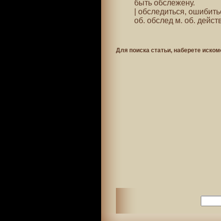
быть обслежену.
| обследиться, ошибить
об. обслед м. об. действ
Для поиска статьи, наберете иском