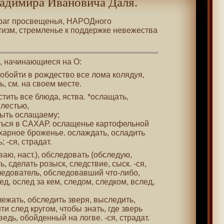
адимира Ивановича Даля.
 враг просвещенья, НАРОДного
тизм, стремленье к поддержке невежества
.
 , начинающиеся на О:
 обойти в рождество все лома колядуя,
, см. на своем месте.
стить все блюда, яства. *ослащать,
 лестью,
 быть ослащаему;
иться в САХАР. ослащенье картофельной
ахарное броженье. ослаждать, осладить
; -ся, страдат.
ваю, наст.), обследовать (обследую,
ь, сделать розыск, следствие, сыск. -ся,
ледователь, обследовавший что-либо,
ед, ослед за кем, следом, следком, вслед,
ежать, обследить зверя, выследить,
ти след кругом, чтобы знать, где зверь
едь, обойденный на логве. -ся, страдат.