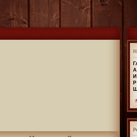
Н
Г
А
И
Р
Р