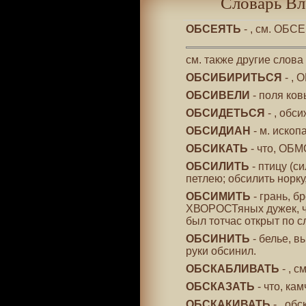
Словарь Вл
ОБСЕЯТЬ
- , см. ОБС
см. также другие слова
ОБСИБИРИТЬСЯ
- , 
ОБСИВЕЛИ
- поля ко
ОБСИДЕТЬСЯ
- , обс
ОБСИДИАН
- м. ископ
ОБСИКАТЬ
- что, ОБМ
ОБСИЛИТЬ
- птицу (с
петлею; обсилить норку
ОБСИМИТЬ
- грань, б
ХВОРОСТяных дужек, ч
был тотчас открыт по с
ОБСИНИТЬ
- белье, в
руки обсинил.
ОБСКАБЛИВАТЬ
- , 
ОБСКАЗАТЬ
- что, кам
ОБСКАКИВАТЬ
- , обс