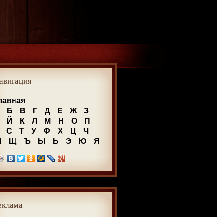
авигация
лавная
Б
В
Г
Д
Е
Ж
З
Й
К
Л
М
Н
О
П
С
Т
У
Ф
Х
Ц
Ч
Ш
Щ
Ъ
Ы
Ь
Э
Ю
Я
еклама