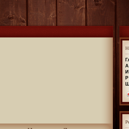
Н
Г
А
И
Р
Р