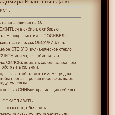
адимира Ивановича Даля.
ЕВАТЬ.
 , начинающиеся на О:
ОБЖИТЬся в сибири, с сибирью.
вылем, покрылись им, и ПОСИВЕЛи.
иживаться и пр. см. ОБСАЖИВАТЬ.
аемое СТЕКЛО, вулканическое стекло.
ОЧИТЬ мочею; -ся, обмочиться.
ило, СИЛОК), поймать силом, волосяною
, обставить сильями.
роды, казач. обставить симами, рядом
тобы пролаз, прорыв воровских шаек
леду; см. симы.
ысинить в СИНЬке. красильщик себе все
см. ОСКАБЛИВАТЬ.
ч. рассказать, объяснить.
какать, обскакнуть что, объехать или