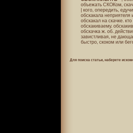
объежать СКОКом, скач
| кого, опередить, еду
обскакала неприятеля и 
обскакал на скачке. кто 
обскакиваему. обскакив
обскачка ж. об. действи
завистливая, не дающая
быстро, скоком или бег
Для поиска статьи, наберете иском