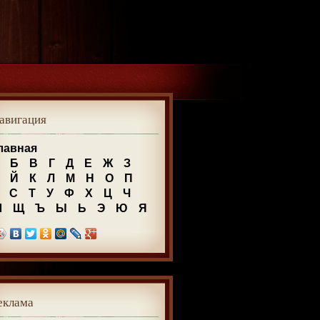
авигация
лавная
Б
В
Г
Д
Е
Ж
З
Й
К
Л
М
Н
О
П
С
Т
У
Ф
Х
Ц
Ч
Ш
Щ
Ъ
Ы
Ь
Э
Ю
Я
еклама