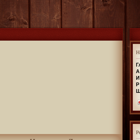
Н
Г
А
И
Р
Р