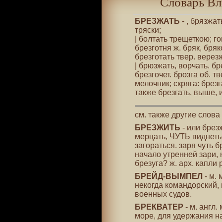
Словарь Вл
БРЕЗЖАТЬ
- , брязжат
тряски;
| болтать трещеткою; го
брезготня ж. бряк, бряк
брезготать твер. верез
| брюзжать, ворчать. бр
брезгочет. брозга об. тв
мелочник; скряга: брезг
также брезгать, выше, и
см. также другие слова
БРЕЗЖИТЬ
- или брезж
мерцать, ЧУТЬ виднетьс
загораться. заря чуть б
начало утренней зари, 
брезуга? ж. арх. капли
БРЕЙД-ВЫМПЕЛ
- м.
некогда командорский,
военных судов.
БРЕКВАТЕР
- м. англ.
море, для удержания н