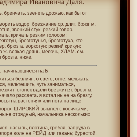
адимира Ивановича Даля.
ь, бренчать, звенеть дрожью, как бы от
ворить вздор. брезжание ср. длит. брязг м.
отня, звонкий стук; резкий говор.
жать, кричать резким голосом;
езготун, брезготунья, брезготуха, кто
ер. брюзга, воркотун; резкий крикун;
а ж. всякая дрянь, мелочь, ХЛАМ. см.
 брозга, ниже.
 , начинающиеся на Б:
иться безличн. о свете, огне: мелькать,
я, мельтешить, чуть заниматься,
резжит; огонек вдали брезжится. брезг м.
начало рассвета. я встал ныне на брезгу.
 росы на растениях или пота на лице.
 морск. ШИРОКИЙ вымпел с косичками,
 ныне отрядный, начальника нескольких
 мол, насыпь, плотина, гребля, запруда в
апора волн на РЕЙД или гавань; бурестой,