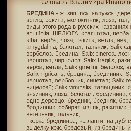
Словарь Владимира Иванови
БРЕДИНА
- ж. зап. пск. калужск. дер
ветла, ракита, молокитник, лоза, тал, 
виды этого рода в русских названиях ш
acutifolia, ШЕЛЮГА, краснотал, верба 
alba, верба, лоза, ракита, ветла, ива, 
amygdalina, белотал, тальник; Salix са
верболоз, бредина; Salix сinеrеа, лозн
чернотал, чернолоз; Salix fragilis, раки
верба, ветла; Salix gmelini, белолоз, в
Salix nigricans, бредина, брединник: Sa
чернотал, вербовник, синетал; Salix r
ницелоз?; Salix viminalis, талащаник, 
вязинник, лоза, белотал. брединина, 
одно деревцо. бредник, бредняк, бре
бродинник, собират. ивняк, ракитник,
ветельник, тальник;
| корьё брединное, на лапти, на дубле
выделку кож. бредовый, из бредины и