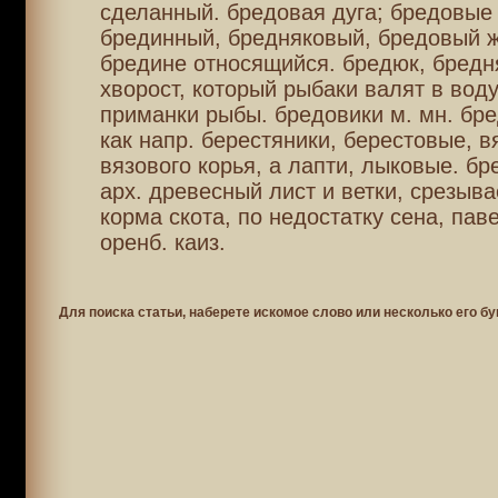
сделанный. бредовая дуга; бредовые 
брединный, бредняковый, бредовый ж
бредине относящийся. бредюк, бредня
хворост, который рыбаки валят в вод
приманки рыбы. бредовики м. мн. бр
как напр. берестяники, берестовые, в
вязового корья, а лапти, лыковые. бре
арх. древесный лист и ветки, срезыв
корма скота, по недостатку сена, паве
оренб. каиз.
Для поиска статьи, наберете искомое слово или несколько его бу