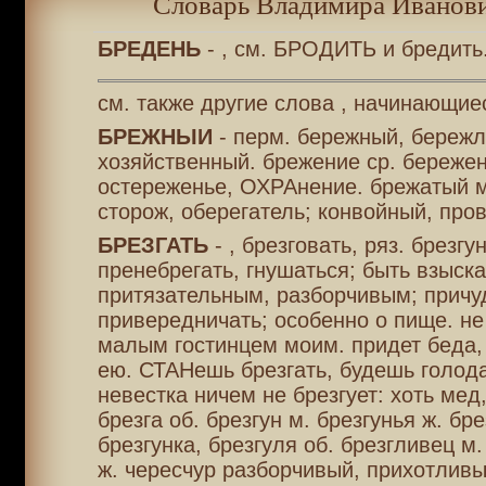
Словарь Владимира Иванови
БРЕДЕНЬ
- , см. БРОДИТЬ и бредить
см. также другие слова , начинающиес
БРЕЖНЫИ
- перм. бережный, бережл
хозяйственный. брежение ср. бережен
остереженье, ОХРАнение. брежатый м
сторож, оберегатель; конвойный, про
БРЕЗГАТЬ
- , брезговать, ряз. брезгу
пренебрегать, гнушаться; быть взыск
притязательным, разборчивым; причу
привередничать; особенно о пище. не
малым гостинцем моим. придет беда, 
ею. СТАНешь брезгать, будешь голод
невестка ничем не брезгует: хоть мед,
брезга об. брезгун м. брезгунья ж. бр
брезгунка, брезгуля об. брезгливец м
ж. чересчур разборчивый, прихотливы